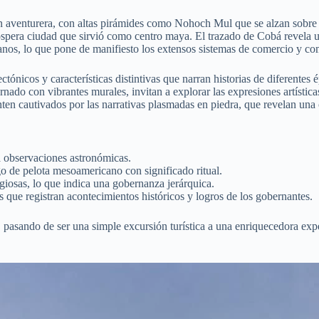
aventurera, con altas pirámides como Nohoch Mul que se alzan sobre la 
róspera ciudad que sirvió como centro maya. El trazado de Cobá revela u
nos, lo que pone de manifiesto los extensos sistemas de comercio y com
ctónicos y características distintivas que narran historias de diferente
ado con vibrantes murales, invitan a explorar las expresiones artísticas
enten cautivados por las narrativas plasmadas en piedra, que revelan una
a observaciones astronómicas.
o de pelota mesoamericano con significado ritual.
igiosas, lo que indica una gobernanza jerárquica.
que registran acontecimientos históricos y logros de los gobernantes.
s, pasando de ser una simple excursión turística a una enriquecedora exp