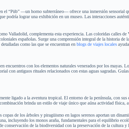
 en el “Piib” —un horno subterráneo— ofrece una inmersión sensorial qu
 que podría lograr una exhibición en un museo. Las interacciones auténti
 como Valladolid, complementa esta experiencia. Las coloridas calles de V
y coloniales españolas. Surge una comprensión integral de la historia de 
as detalladas como las que se encuentran en
blogs de viajes locales
ayudar
en encuentros con los elementos naturales venerados por los mayas. Los r
rial con antiguos rituales relacionados con estas aguas sagradas. Guía
mente ligado a la aventura tropical. El entorno de la península, con sus
ombinación brinda un estilo de viaje único que aúna actividad física, apr
as copas de los árboles y piragüismo en lagos serenos aportan un dinami
una, incluyendo los monos araña, fundamentales para el equilibrio ecoló
de conservación de la biodiversidad con la preservación de la cultura y 