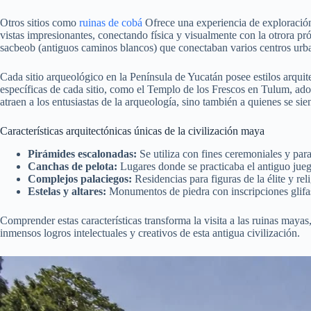
Otros sitios como
ruinas de cobá
Ofrece una experiencia de exploración 
vistas impresionantes, conectando física y visualmente con la otrora p
sacbeob (antiguos caminos blancos) que conectaban varios centros urba
Cada sitio arqueológico en la Península de Yucatán posee estilos arquite
específicas de cada sitio, como el Templo de los Frescos en Tulum, adorn
atraen a los entusiastas de la arqueología, sino también a quienes se si
Características arquitectónicas únicas de la civilización maya
Pirámides escalonadas:
Se utiliza con fines ceremoniales y par
Canchas de pelota:
Lugares donde se practicaba el antiguo jueg
Complejos palaciegos:
Residencias para figuras de la élite y rel
Estelas y altares:
Monumentos de piedra con inscripciones glifas 
Comprender estas características transforma la visita a las ruinas maya
inmensos logros intelectuales y creativos de esta antigua civilización.