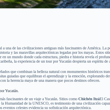
al a una de las civilizaciones antiguas más fascinantes de América. La 
istoria y las maravillas arquitectónicas legadas por los mayas. Estos sit
se en un mundo donde cada estructura, piedra e historia revela el profun
caribeña, la experiencia de un tour por Yucatán despierta un espíritu de
ados que combinan la belleza natural con monumentos históricos transfo
isitas guiadas que equilibran el aprendizaje y la emoción, explorando de
s con la herencia maya de una manera que pocos destinos ofrecen.
 por Yucatán.
 más fascinantes de un viaje a Yucatán. Sitios como
Chichén Itzá
El Cas
de la Humanidad de la UNESCO, es testimonio de una civilización capaz 
s eventos celestes evidencia su sofisticación arquitectónica.