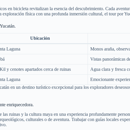
cos en bicicleta revitalizan la esencia del descubrimiento. Cada aventu
exploración física con una profunda inmersión cultural, el tour por Yuca
 Yucatán.
Ubicación
nta Laguna
Monos araña, observa
bá
Vistas panorámicas de
 Kil y cenotes apartados cerca de ruinas
Agua clara y fresca c
nta Laguna
Emocionante experienc
atán en un destino turístico excepcional para los exploradores deseosos 
ente enriquecedora.
e las ruinas y la cultura maya en una experiencia profundamente persona
 arqueológicos, culturales o de aventura. Trabajar con guías locales ex
ivo.