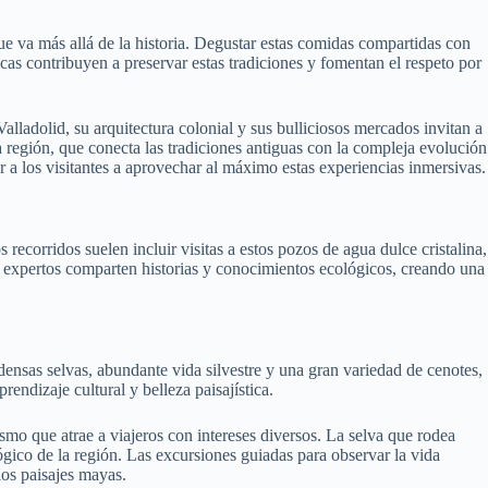
e va más allá de la historia. Degustar estas comidas compartidas con
cas contribuyen a preservar estas tradiciones y fomentan el respeto por
alladolid, su arquitectura colonial y sus bulliciosos mercados invitan a
la región, que conecta las tradiciones antiguas con la compleja evolución
 a los visitantes a aprovechar al máximo estas experiencias inmersivas.
ecorridos suelen incluir visitas a estos pozos de agua dulce cristalina,
s expertos comparten historias y conocimientos ecológicos, creando una
 densas selvas, abundante vida silvestre y una gran variedad de cenotes,
endizaje cultural y belleza paisajística.
smo que atrae a viajeros con intereses diversos. La selva que rodea
gico de la región. Las excursiones guiadas para observar la vida
los paisajes mayas.