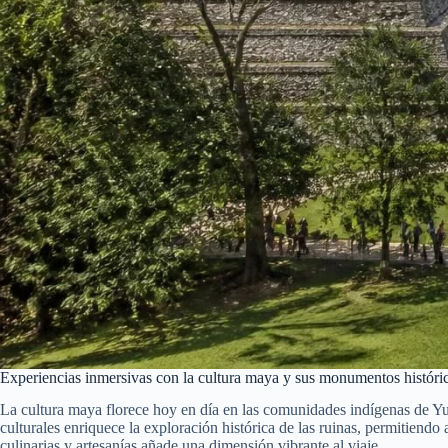
Experiencias inmersivas con la cultura maya y sus monumentos históri
La cultura maya florece hoy en día en las comunidades indígenas de Yuc
culturales enriquece la exploración histórica de las ruinas, permitiendo 
culinarias y artesanías añade una dimensión vibrante al viaje.