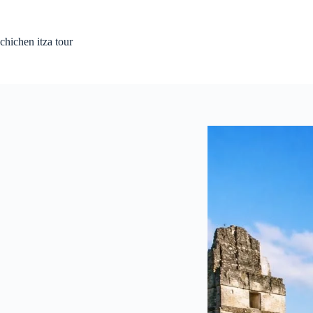
Saltar
al
contenido
chichen itza tour