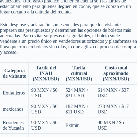
avanzados. Otro gasto práctico a tener en cuenta son las tarifas de
estacionamiento para quienes lleguen en coche, que se cobran en un
lugar cercano a la entrada del recinto.
Este desglose y aclaración son esenciales para que los visitantes
preparen sus presupuestos y determinen las opciones de boletos más
adecuadas. Para evitar sorpresas desagradables, el boleto suele
venderse a un precio único en vendedores autorizados y plataformas en
línea que ofrecen boletos sin colas, lo que agiliza el proceso de compra
y acceso.
Tarifa del
Tarifa
Costo total
Categoría
INAH
cultural
aproximado
de visitante
(MXN/USD)
(MXN/USD)
(MXN/USD)
90 MXN / $6
524 MXN /
614 MXN / $37
Extranjeros
USD
$31 USD
USD
90 MXN / $6
182 MXN /
278 MXN / $17
mexicanos
USD
$11 USD
USD
Residentes
90 MXN / $6
90 MXN / $6
Eximir
de Yucatán
USD
USD