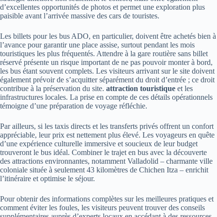
d’excellentes opportunités de photos et permet une exploration plus
paisible avant l’arrivée massive des cars de touristes.
Les billets pour les bus ADO, en particulier, doivent être achetés bien à
l’avance pour garantir une place assise, surtout pendant les mois
touristiques les plus fréquentés. Attendre à la gare routière sans billet
réservé présente un risque important de ne pas pouvoir monter à bord,
les bus étant souvent complets. Les visiteurs arrivant sur le site doivent
également prévoir de s’acquitter séparément du droit d’entrée ; ce droit
contribue à la préservation du site.
attraction touristique
et les
infrastructures locales. La prise en compte de ces détails opérationnels
témoigne d’une préparation de voyage réfléchie.
Par ailleurs, si les taxis directs et les transferts privés offrent un confort
appréciable, leur prix est nettement plus élevé. Les voyageurs en quête
d’une expérience culturelle immersive et soucieux de leur budget
trouveront le bus idéal. Combiner le trajet en bus avec la découverte
des attractions environnantes, notamment Valladolid – charmante ville
coloniale située à seulement 43 kilomètres de Chichen Itza – enrichit
l’itinéraire et optimise le séjour.
Pour obtenir des informations complètes sur les meilleures pratiques et
comment éviter les foules, les visiteurs peuvent trouver des conseils
supplémentaires auprès d’experts locaux en accédant à des ressources