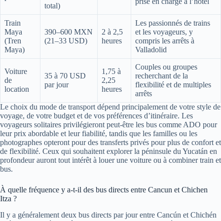
prise en charge à l’hôtel
total)
Train
Les passionnés de trains
Maya
390–600 MXN
2 à 2,5
et les voyageurs, y
(Tren
(21–33 USD)
heures
compris les arrêts à
Maya)
Valladolid
Couples ou groupes
Voiture
1,75 à
35 à 70 USD
recherchant de la
de
2,25
par jour
flexibilité et de multiples
location
heures
arrêts
Le choix du mode de transport dépend principalement de votre style de
voyage, de votre budget et de vos préférences d’itinéraire. Les
voyageurs solitaires privilégieront peut-être les bus comme ADO pour
leur prix abordable et leur fiabilité, tandis que les familles ou les
photographes opteront pour des transferts privés pour plus de confort et
de flexibilité. Ceux qui souhaitent explorer la péninsule du Yucatán en
profondeur auront tout intérêt à louer une voiture ou à combiner train et
bus.
À quelle fréquence y a-t-il des bus directs entre Cancun et Chichen
Itza ?
Il y a généralement deux bus directs par jour entre Cancún et Chichén