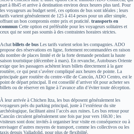
part à 8h45 et arrive à destination environ deux heures plus tard. Pour
les voyageurs au budget serré, ces options de bus sont idéales ; leurs
tarifs varient généralement de 125 à 414 pesos pour un aller simple,
offrant un bon compromis entre prix et praticité.
transports en
commun
Cette option est préférable pour les voyageurs solitaires et
ceux qui ne sont pas soumis à des contraintes horaires strictes.
Achat
billets de bus
Les tarifs varient selon les compagnies. ADO
propose des réservations en ligne, fortement recommandées en raison
du nombre de places limité et de la forte demande pendant la haute
saison touristique (décembre à mars). En revanche, Autobuses Oriente
exige que les passagers achètent leurs billets directement à la gare
routière, ce qui peut s’avérer compliqué aux heures de pointe. La
principale gare routière du centre-ville de Cancún, ADO Centro, est le
point de départ principal. Il est conseillé d’arriver tôt pour acheter ses
billets ou de réserver en ligne à l’avance afin d’éviter toute déception.
À leur arrivée à Chichen Itza, les bus déposent généralement les
voyageurs près du parking principal, juste à l’extérieur du site
archéologique, facilitant ainsi l’accès aux ruines. Les bus retour pour
Cancún circulent généralement une fois par jour vers 16h30 ; les
visiteurs sont donc invités à organiser leur visite en conséquence ou à
envisager d’autres moyens de transport, comme les collectivos ou les
taxis depuis Valladolid, pour plus de flexibilité.