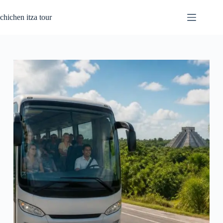
Passer
au
chichen itza tour
contenu