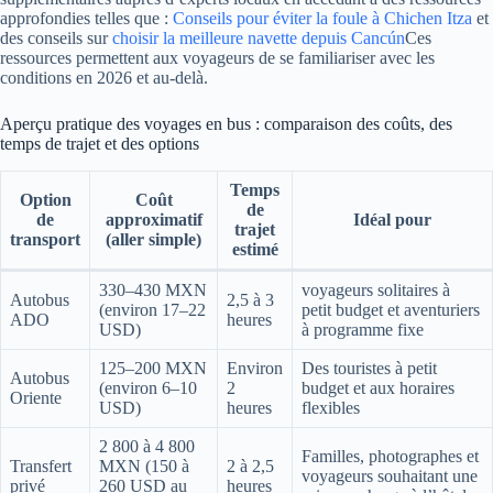
approfondies telles que :
Conseils pour éviter la foule à Chichen Itza
et
des conseils sur
choisir la meilleure navette depuis Cancún
Ces
ressources permettent aux voyageurs de se familiariser avec les
conditions en 2026 et au-delà.
Aperçu pratique des voyages en bus : comparaison des coûts, des
temps de trajet et des options
Temps
Option
Coût
de
de
approximatif
Idéal pour
trajet
transport
(aller simple)
estimé
330–430 MXN
voyageurs solitaires à
Autobus
2,5 à 3
(environ 17–22
petit budget et aventuriers
ADO
heures
USD)
à programme fixe
125–200 MXN
Environ
Des touristes à petit
Autobus
(environ 6–10
2
budget et aux horaires
Oriente
USD)
heures
flexibles
2 800 à 4 800
Familles, photographes et
Transfert
MXN (150 à
2 à 2,5
voyageurs souhaitant une
privé
260 USD au
heures