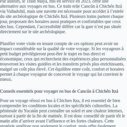
Par ailleurs, le Train Maya, mis en service en 2023, offre une
alternative aux voyages en bus. Ce train relie Cancún à Chichén Itzá
via Valladolid, mais une navette est nécessaire pour accéder à l’entrée
du site archéologique de Chichén Itzá. Plusieurs trains partent chaque
jour, proposant des horaires aussi pratiques et confortables que ceux
des bus. Cependant, l’accessibilité diffère car la gare n’est pas située
directement sur le site archéologique.
Planifier votre visite en tenant compte de ces options peut avoir un
impact considérable sur la qualité de votre voyage. Si les voyageurs à
petit budget privilégieront peut-être le trajet en bus direct et
économique, ceux qui recherchent des expériences plus personnalisées
trouveront les visites guidées et les transferts privés plus enrichissants,
malgré un coût plus élevé. Cet équilibre entre coût, confort et horaires
permet à chaque voyageur de concevoir le voyage qui lui convient le
mieux.
Conseils essentiels pour voyager en bus de Cancún à Chichén Itzá
Pour un voyage réussi en bus à Chichen Itza, il est essentiel de bien
comprendre les conditions locales et les spécificités culturelles. La
péninsule du Yucatán peut connaître un soleil et une chaleur intenses,
surtout à partir de la fin de matinée. Il est donc conseillé de partir tôt le
matin afin d’arriver avant l’affluence et les fortes chaleurs. Cette
stratégie améliore non seulement le confort, mais offre également