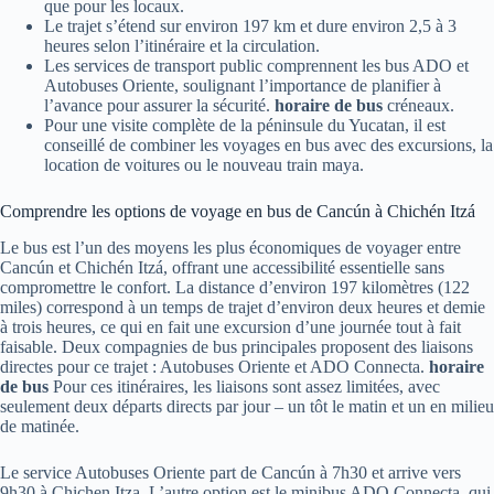
que pour les locaux.
Le trajet s’étend sur environ 197 km et dure environ 2,5 à 3
heures selon l’itinéraire et la circulation.
Les services de transport public comprennent les bus ADO et
Autobuses Oriente, soulignant l’importance de planifier à
l’avance pour assurer la sécurité.
horaire de bus
créneaux.
Pour une visite complète de la péninsule du Yucatan, il est
conseillé de combiner les voyages en bus avec des excursions, la
location de voitures ou le nouveau train maya.
Comprendre les options de voyage en bus de Cancún à Chichén Itzá
Le bus est l’un des moyens les plus économiques de voyager entre
Cancún et Chichén Itzá, offrant une accessibilité essentielle sans
compromettre le confort. La distance d’environ 197 kilomètres (122
miles) correspond à un temps de trajet d’environ deux heures et demie
à trois heures, ce qui en fait une excursion d’une journée tout à fait
faisable. Deux compagnies de bus principales proposent des liaisons
directes pour ce trajet : Autobuses Oriente et ADO Connecta.
horaire
de bus
Pour ces itinéraires, les liaisons sont assez limitées, avec
seulement deux départs directs par jour – un tôt le matin et un en milieu
de matinée.
Le service Autobuses Oriente part de Cancún à 7h30 et arrive vers
9h30 à Chichen Itza. L’autre option est le minibus ADO Connecta, qui