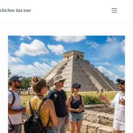
Passer
au
chichen itza tour
contenu