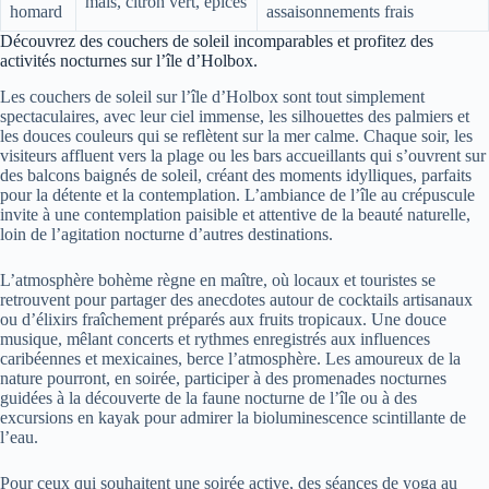
maïs, citron vert, épices
homard
assaisonnements frais
Découvrez des couchers de soleil incomparables et profitez des
activités nocturnes sur l’île d’Holbox.
Les couchers de soleil sur l’île d’Holbox sont tout simplement
spectaculaires, avec leur ciel immense, les silhouettes des palmiers et
les douces couleurs qui se reflètent sur la mer calme. Chaque soir, les
visiteurs affluent vers la plage ou les bars accueillants qui s’ouvrent sur
des balcons baignés de soleil, créant des moments idylliques, parfaits
pour la détente et la contemplation. L’ambiance de l’île au crépuscule
invite à une contemplation paisible et attentive de la beauté naturelle,
loin de l’agitation nocturne d’autres destinations.
L’atmosphère bohème règne en maître, où locaux et touristes se
retrouvent pour partager des anecdotes autour de cocktails artisanaux
ou d’élixirs fraîchement préparés aux fruits tropicaux. Une douce
musique, mêlant concerts et rythmes enregistrés aux influences
caribéennes et mexicaines, berce l’atmosphère. Les amoureux de la
nature pourront, en soirée, participer à des promenades nocturnes
guidées à la découverte de la faune nocturne de l’île ou à des
excursions en kayak pour admirer la bioluminescence scintillante de
l’eau.
Pour ceux qui souhaitent une soirée active, des séances de yoga au