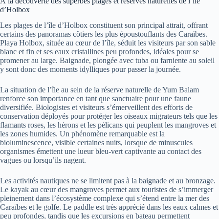
À la découverte des superbes plages et réserves naturelles de l’île
d’Holbox
Les plages de l’île d’Holbox constituent son principal attrait, offrant
certains des panoramas côtiers les plus époustouflants des Caraïbes.
Playa Holbox, située au cœur de l’île, séduit les visiteurs par son sable
blanc et fin et ses eaux cristallines peu profondes, idéales pour se
promener au large. Baignade, plongée avec tuba ou farniente au soleil
y sont donc des moments idylliques pour passer la journée.
La situation de l’île au sein de la réserve naturelle de Yum Balam
renforce son importance en tant que sanctuaire pour une faune
diversifiée. Biologistes et visiteurs s’émerveillent des efforts de
conservation déployés pour protéger les oiseaux migrateurs tels que les
flamants roses, les hérons et les pélicans qui peuplent les mangroves et
les zones humides. Un phénomène remarquable est la
bioluminescence, visible certaines nuits, lorsque de minuscules
organismes émettent une lueur bleu-vert captivante au contact des
vagues ou lorsqu’ils nagent.
Les activités nautiques ne se limitent pas à la baignade et au bronzage.
Le kayak au cœur des mangroves permet aux touristes de s’immerger
pleinement dans l’écosystème complexe qui s’étend entre la mer des
Caraïbes et le golfe. Le paddle est très apprécié dans les eaux calmes et
peu profondes, tandis que les excursions en bateau permettent