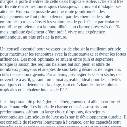
marque la porte d’entrée de cette oasis tropicale isolée. L’île étant très
différente des zones touristiques classiques, il convient d’adapter ses
attentes. Holbox ne possède aucune route goudronnée ; les
déplacements se font principalement par des chemins de sable
empruntés par les vélos et les voiturettes de golf. Cette particularité
contribue grandement à la tranquillité et au charme préservés de l’île,
mais implique également d’être prêt à vivre une expérience
authentique, au plus près de la nature.
Un conseil essentiel pour voyager est de choisir la meilleure période
pour maximiser les rencontres avec la faune sauvage et éviter les fortes
affluences. Les mois optimaux se situent entre juin et septembre,
lorsque la saison des requins-baleines bat son plein et attire de
nombreux plongeurs et adeptes de snorkeling désireux de nager aux
côtés de ces doux géants. Par ailleurs, privilégier la saison sèche, de
novembre à avril, garantit un climat agréable, idéal pour les activités
nautiques et la détente sur la plage, tout en évitant les fortes pluies
tropicales et la chaleur intense de l’été.
Il est important de privilégier les hébergements qui allient confort et
beauté naturelle. Les hôtels de charme et les éco-resorts sont
prédominants, offrant un large choix d’options, des séjours
économiques aux séjours de luxe axés sur le développement durable. Il
est conseillé de réserver longtemps à l’avance, car les capacités sont