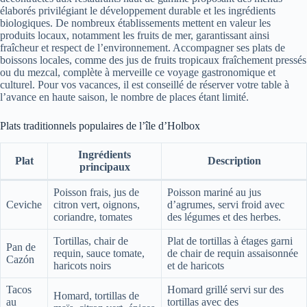
élaborés privilégiant le développement durable et les ingrédients
biologiques. De nombreux établissements mettent en valeur les
produits locaux, notamment les fruits de mer, garantissant ainsi
fraîcheur et respect de l’environnement. Accompagner ses plats de
boissons locales, comme des jus de fruits tropicaux fraîchement pressés
ou du mezcal, complète à merveille ce voyage gastronomique et
culturel. Pour vos vacances, il est conseillé de réserver votre table à
l’avance en haute saison, le nombre de places étant limité.
Plats traditionnels populaires de l’île d’Holbox
Ingrédients
Plat
Description
principaux
Poisson frais, jus de
Poisson mariné au jus
Ceviche
citron vert, oignons,
d’agrumes, servi froid avec
coriandre, tomates
des légumes et des herbes.
Tortillas, chair de
Plat de tortillas à étages garni
Pan de
requin, sauce tomate,
de chair de requin assaisonnée
Cazón
haricots noirs
et de haricots
Tacos
Homard grillé servi sur des
Homard, tortillas de
au
tortillas avec des