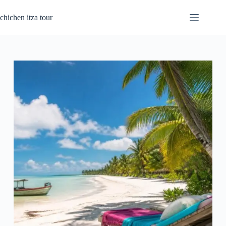
Passer
au
chichen itza tour
contenu