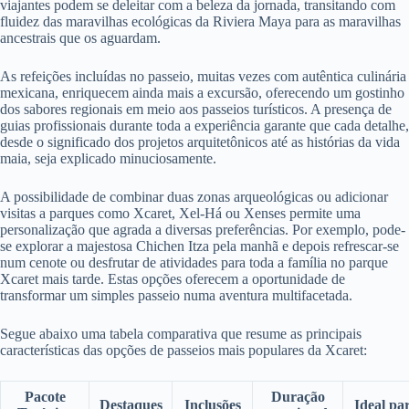
viajantes podem se deleitar com a beleza da jornada, transitando com
fluidez das maravilhas ecológicas da Riviera Maya para as maravilhas
ancestrais que os aguardam.
As refeições incluídas no passeio, muitas vezes com autêntica culinária
mexicana, enriquecem ainda mais a excursão, oferecendo um gostinho
dos sabores regionais em meio aos passeios turísticos. A presença de
guias profissionais durante toda a experiência garante que cada detalhe,
desde o significado dos projetos arquitetônicos até as histórias da vida
maia, seja explicado minuciosamente.
A possibilidade de combinar duas zonas arqueológicas ou adicionar
visitas a parques como Xcaret, Xel-Há ou Xenses permite uma
personalização que agrada a diversas preferências. Por exemplo, pode-
se explorar a majestosa Chichen Itza pela manhã e depois refrescar-se
num cenote ou desfrutar de atividades para toda a família no parque
Xcaret mais tarde. Estas opções oferecem a oportunidade de
transformar um simples passeio numa aventura multifacetada.
Segue abaixo uma tabela comparativa que resume as principais
características das opções de passeios mais populares da Xcaret:
Pacote
Duração
Destaques
Inclusões
Ideal pa