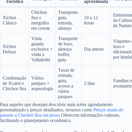
Turístico
aproximada
Chichen
Transporte,
Entusiasta
Xichen
Itza e
guia,
10 a 12
da Cultur
Clásico
mergulho
entrada,
horas
da Nature
em cenote
almoço
Visita
Transporte
Viajantes
guiada
de luxo,
Xichen
luxo e
exclusiva +
almoço
Dia inteiro
Deluxe
aficionad
visita a
buffet,
por histór
Valladolid
guia
Taxas de
entrada,
Combinação
Vários
guia,
Famílias e
de Xcaret e
parques +
2 dias
acesso a
aventurei
Chichen Itza
arqueologia
vários
parques
Para aqueles que desejam descobrir mais sobre agendamento
personalizado e preços detalhados, recursos como
Preços atuais do
passeio a Chichen Itza em pesos
Oferecem informações valiosas,
facilitando o planejamento econômico.