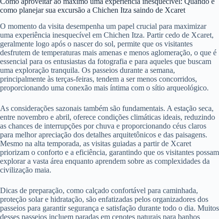
Como aproveitar ao máximo uma experiência inesquecível: Quando e
como planejar sua excursão a Chichen Itza saindo de Xcaret
O momento da visita desempenha um papel crucial para maximizar
uma experiência inesquecível em Chichen Itza. Partir cedo de Xcaret,
geralmente logo após o nascer do sol, permite que os visitantes
desfrutem de temperaturas mais amenas e menos aglomeração, o que é
essencial para os entusiastas da fotografia e para aqueles que buscam
uma exploração tranquila. Os passeios durante a semana,
principalmente às terças-feiras, tendem a ser menos concorridos,
proporcionando uma conexão mais íntima com o sítio arqueológico.
As considerações sazonais também são fundamentais. A estação seca,
entre novembro e abril, oferece condições climáticas ideais, reduzindo
as chances de interrupções por chuva e proporcionando céus claros
para melhor apreciação dos detalhes arquitetônicos e das paisagens.
Mesmo na alta temporada, as visitas guiadas a partir de Xcaret
priorizam o conforto e a eficiência, garantindo que os visitantes possam
explorar a vasta área enquanto aprendem sobre as complexidades da
civilização maia.
Dicas de preparação, como calçado confortável para caminhada,
proteção solar e hidratação, são enfatizadas pelos organizadores dos
passeios para garantir segurança e satisfação durante todo o dia. Muitos
desses passeios incluem paradas em cenotes naturais para banhos