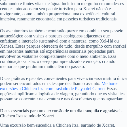
submundo e fontes vitais de água. Incluir um mergulho em um desses
cenotes intocados em seu pacote turístico para Xcaret não só é
revigorante, como também proporciona uma experiência cultural
imersiva, raramente encontrada em passeios turísticos tradicionais.
Os aventureiros também encontrarão prazer em combinar seu passeio
arqueológico com visitas a parques ecológicos adjacentes que
enfatizam a interação sustentável com a natureza, como Xel-Há ou
Xenses. Esses parques oferecem de tudo, desde mergulho com snorkel
em nascentes naturais até experiências sensoriais projetadas para
envolver os visitantes completamente com o meio ambiente. Essa
combinação satisfaz o desejo por aprendizado e emoção, criando
memórias que perduram muito além do passeio.
Dicas práticas e pacotes convenientes para vivenciar essa mistura única
podem ser encontrados em sites que detalham o assunto.
Melhores
excursões a Chichen Itza com traslado de Playa del Carmen
Essas
opções simplificam a logística de viagem, garantindo que os visitantes
possam se concentrar na aventura e nas descobertas que os aguardam.
Dicas essenciais para uma excursão de um dia tranquila e agradável a
Chichen Itza saindo de Xcaret
Uma excursão bem-sucedida a Chichen Itza, partindo de Xcaret,