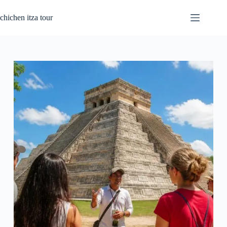
Pular
para
chichen itza tour
o
conteúdo