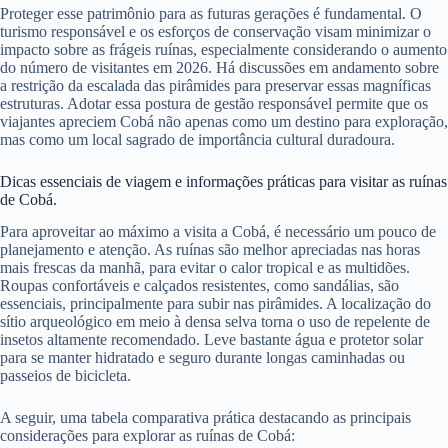
Proteger esse patrimônio para as futuras gerações é fundamental. O
turismo responsável e os esforços de conservação visam minimizar o
impacto sobre as frágeis ruínas, especialmente considerando o aumento
do número de visitantes em 2026. Há discussões em andamento sobre
a restrição da escalada das pirâmides para preservar essas magníficas
estruturas. Adotar essa postura de gestão responsável permite que os
viajantes apreciem Cobá não apenas como um destino para exploração,
mas como um local sagrado de importância cultural duradoura.
Dicas essenciais de viagem e informações práticas para visitar as ruínas
de Cobá.
Para aproveitar ao máximo a visita a Cobá, é necessário um pouco de
planejamento e atenção. As ruínas são melhor apreciadas nas horas
mais frescas da manhã, para evitar o calor tropical e as multidões.
Roupas confortáveis ​​e calçados resistentes, como sandálias, são
essenciais, principalmente para subir nas pirâmides. A localização do
sítio arqueológico em meio à densa selva torna o uso de repelente de
insetos altamente recomendado. Leve bastante água e protetor solar
para se manter hidratado e seguro durante longas caminhadas ou
passeios de bicicleta.
A seguir, uma tabela comparativa prática destacando as principais
considerações para explorar as ruínas de Cobá: