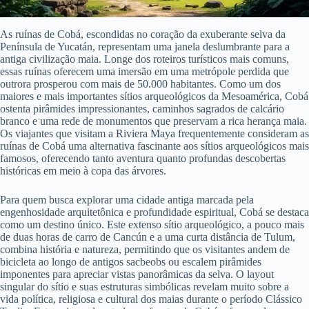
As ruínas de Cobá, escondidas no coração da exuberante selva da
Península de Yucatán, representam uma janela deslumbrante para a
antiga civilização maia. Longe dos roteiros turísticos mais comuns,
essas ruínas oferecem uma imersão em uma metrópole perdida que
outrora prosperou com mais de 50.000 habitantes. Como um dos
maiores e mais importantes sítios arqueológicos da Mesoamérica, Cobá
ostenta pirâmides impressionantes, caminhos sagrados de calcário
branco e uma rede de monumentos que preservam a rica herança maia.
Os viajantes que visitam a Riviera Maya frequentemente consideram as
ruínas de Cobá uma alternativa fascinante aos sítios arqueológicos mais
famosos, oferecendo tanto aventura quanto profundas descobertas
históricas em meio à copa das árvores.
Para quem busca explorar uma cidade antiga marcada pela
engenhosidade arquitetônica e profundidade espiritual, Cobá se destaca
como um destino único. Este extenso sítio arqueológico, a pouco mais
de duas horas de carro de Cancún e a uma curta distância de Tulum,
combina história e natureza, permitindo que os visitantes andem de
bicicleta ao longo de antigos sacbeobs ou escalem pirâmides
imponentes para apreciar vistas panorâmicas da selva. O layout
singular do sítio e suas estruturas simbólicas revelam muito sobre a
vida política, religiosa e cultural dos maias durante o período Clássico