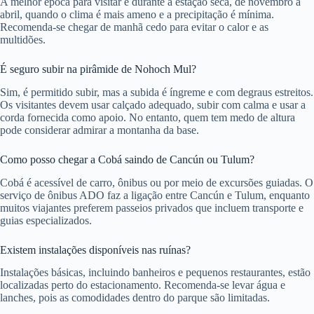
A melhor época para visitar é durante a estação seca, de novembro a
abril, quando o clima é mais ameno e a precipitação é mínima.
Recomenda-se chegar de manhã cedo para evitar o calor e as
multidões.
É seguro subir na pirâmide de Nohoch Mul?
Sim, é permitido subir, mas a subida é íngreme e com degraus estreitos.
Os visitantes devem usar calçado adequado, subir com calma e usar a
corda fornecida como apoio. No entanto, quem tem medo de altura
pode considerar admirar a montanha da base.
Como posso chegar a Cobá saindo de Cancún ou Tulum?
Cobá é acessível de carro, ônibus ou por meio de excursões guiadas. O
serviço de ônibus ADO faz a ligação entre Cancún e Tulum, enquanto
muitos viajantes preferem passeios privados que incluem transporte e
guias especializados.
Existem instalações disponíveis nas ruínas?
Instalações básicas, incluindo banheiros e pequenos restaurantes, estão
localizadas perto do estacionamento. Recomenda-se levar água e
lanches, pois as comodidades dentro do parque são limitadas.