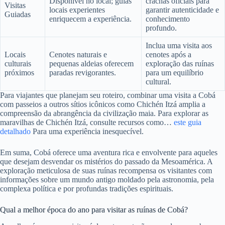
Disponível no local; guias
crachás oficiais para
Visitas
locais experientes
garantir autenticidade e
Guiadas
enriquecem a experiência.
conhecimento
profundo.
Inclua uma visita aos
Locais
Cenotes naturais e
cenotes após a
culturais
pequenas aldeias oferecem
exploração das ruínas
próximos
paradas revigorantes.
para um equilíbrio
cultural.
Para viajantes que planejam seu roteiro, combinar uma visita a Cobá
com passeios a outros sítios icônicos como Chichén Itzá amplia a
compreensão da abrangência da civilização maia. Para explorar as
maravilhas de Chichén Itzá, consulte recursos como…
este guia
detalhado
Para uma experiência inesquecível.
Em suma, Cobá oferece uma aventura rica e envolvente para aqueles
que desejam desvendar os mistérios do passado da Mesoamérica. A
exploração meticulosa de suas ruínas recompensa os visitantes com
informações sobre um mundo antigo moldado pela astronomia, pela
complexa política e por profundas tradições espirituais.
Qual a melhor época do ano para visitar as ruínas de Cobá?