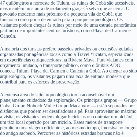
47 quilômetros a noroeste de Tulum, as ruínas de Cobá são acessíveis,
mas mantêm uma aura de isolamento graças à selva que as cerca. O
povoado moderno mais próximo é a pequena vila de Cobá, que
funciona como porta de entrada para o parque arqueológico. Os
visitantes podem chegar às ruínas por meio de uma estrada panorâmica
partindo de importantes centros turísticos, como Playa del Carmen e
Cancún.
A maioria dos turistas prefere passeios privados ou excursões guiadas
organizadas por agências locais como a Travel Yucatan, especializada
em experiências enriquecedoras na Riviera Maya. Para viajantes com
orçamento limitado, o transporte público, como o ônibus ADO,
conecta Tulum, Playa del Carmen e Cancún a Cobá. Ao chegar ao sítio
arqueológico, os visitantes pagam uma taxa de entrada modesta que
contribui para os esforços de preservação.
A extensa área do sítio arqueológico torna aconselhável um
planejamento cuidadoso da exploração. Os principais grupos — Grupo
Coba, Grupo Nohoch Mul e Grupo Macanxoc — estão separados por
distâncias que podem ser desafiadoras a pé. Para aproveitar ao máximo
a visita, os visitantes podem alugar bicicletas ou contratar um bicitáxi,
um táxi local operado por um triciclo. Esses meios de transporte
permitem uma viagem eficiente e, ao mesmo tempo, imersiva ao longo
do antigo sacbeob. Percorrer as históricas estradas brancas não é