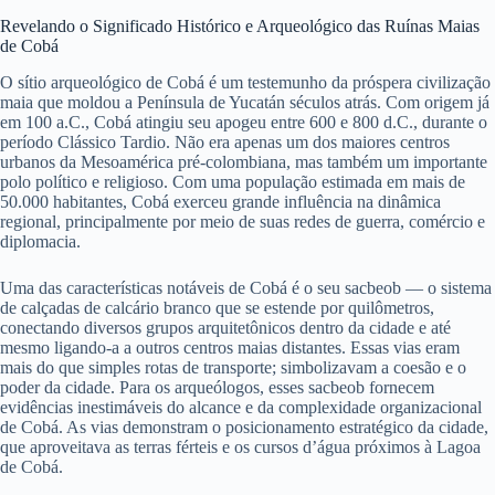
Revelando o Significado Histórico e Arqueológico das Ruínas Maias
de Cobá
O sítio arqueológico de Cobá é um testemunho da próspera civilização
maia que moldou a Península de Yucatán séculos atrás. Com origem já
em 100 a.C., Cobá atingiu seu apogeu entre 600 e 800 d.C., durante o
período Clássico Tardio. Não era apenas um dos maiores centros
urbanos da Mesoamérica pré-colombiana, mas também um importante
polo político e religioso. Com uma população estimada em mais de
50.000 habitantes, Cobá exerceu grande influência na dinâmica
regional, principalmente por meio de suas redes de guerra, comércio e
diplomacia.
Uma das características notáveis ​​de Cobá é o seu sacbeob — o sistema
de calçadas de calcário branco que se estende por quilômetros,
conectando diversos grupos arquitetônicos dentro da cidade e até
mesmo ligando-a a outros centros maias distantes. Essas vias eram
mais do que simples rotas de transporte; simbolizavam a coesão e o
poder da cidade. Para os arqueólogos, esses sacbeob fornecem
evidências inestimáveis ​​do alcance e da complexidade organizacional
de Cobá. As vias demonstram o posicionamento estratégico da cidade,
que aproveitava as terras férteis e os cursos d’água próximos à Lagoa
de Cobá.