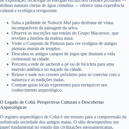
de exploração, recarregar as energias em um dos cenotes próximos —
dolinas naturais cheias de água cristalina — oferece uma experiência
cultural e ecológica revigorante.
Suba a pirâmide de Nohoch Mul para desfrutar de vistas
incomparáveis ​​da paisagem da selva.
Observe as inscrições nas estelas do Grupo Macanxoc, que
revelam a história da realeza maia.
Visite o Conjunto de Pinturas para ver vestígios de antigas
pinturas murais de templos.
Descubra os antigos campos de jogos que ilustram a vida
cerimonial na cidade.
Percorra a rede de sacbeob a pé ou de bicicleta para uma
imersão autêntica no traçado da cidade.
Relaxe e nade nos cenotes próximos para se conectar com a
natureza e as tradições maias.
Contrate guias locais experientes para enriquecer seu
conhecimento arqueológico.
O Legado de Cobá: Perspectivas Culturais e Descobertas
Arqueológicas
O registro arqueológico de Cobá é um tesouro para a compreensão da
sofisticada sociedade dos antigos maias. O sítio desempenhou um
papel fundamental no estudo das civilizações mesoamericanas,