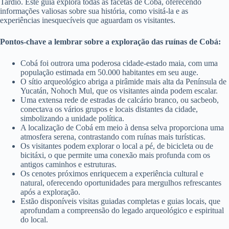
Tardio. Este guia explora todas as facetas de Cobá, oferecendo
informações valiosas sobre sua história, como visitá-la e as
experiências inesquecíveis que aguardam os visitantes.
Pontos-chave a lembrar sobre a exploração das ruínas de Cobá:
Cobá foi outrora uma poderosa cidade-estado maia, com uma
população estimada em 50.000 habitantes em seu auge.
O sítio arqueológico abriga a pirâmide mais alta da Península de
Yucatán, Nohoch Mul, que os visitantes ainda podem escalar.
Uma extensa rede de estradas de calcário branco, ou sacbeob,
conectava os vários grupos e locais distantes da cidade,
simbolizando a unidade política.
A localização de Cobá em meio à densa selva proporciona uma
atmosfera serena, contrastando com ruínas mais turísticas.
Os visitantes podem explorar o local a pé, de bicicleta ou de
bicitáxi, o que permite uma conexão mais profunda com os
antigos caminhos e estruturas.
Os cenotes próximos enriquecem a experiência cultural e
natural, oferecendo oportunidades para mergulhos refrescantes
após a exploração.
Estão disponíveis visitas guiadas completas e guias locais, que
aprofundam a compreensão do legado arqueológico e espiritual
do local.