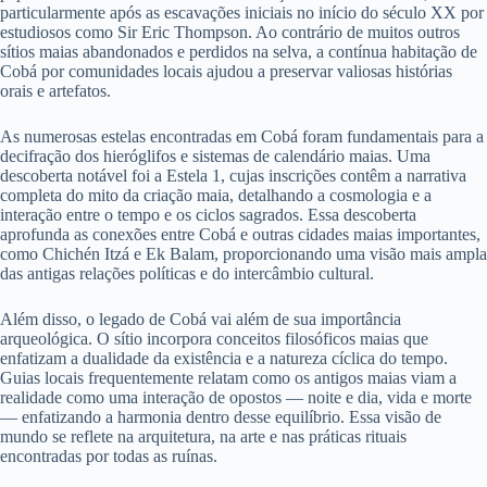
particularmente após as escavações iniciais no início do século XX por
estudiosos como Sir Eric Thompson. Ao contrário de muitos outros
sítios maias abandonados e perdidos na selva, a contínua habitação de
Cobá por comunidades locais ajudou a preservar valiosas histórias
orais e artefatos.
As numerosas estelas encontradas em Cobá foram fundamentais para a
decifração dos hieróglifos e sistemas de calendário maias. Uma
descoberta notável foi a Estela 1, cujas inscrições contêm a narrativa
completa do mito da criação maia, detalhando a cosmologia e a
interação entre o tempo e os ciclos sagrados. Essa descoberta
aprofunda as conexões entre Cobá e outras cidades maias importantes,
como Chichén Itzá e Ek Balam, proporcionando uma visão mais ampla
das antigas relações políticas e do intercâmbio cultural.
Além disso, o legado de Cobá vai além de sua importância
arqueológica. O sítio incorpora conceitos filosóficos maias que
enfatizam a dualidade da existência e a natureza cíclica do tempo.
Guias locais frequentemente relatam como os antigos maias viam a
realidade como uma interação de opostos — noite e dia, vida e morte
— enfatizando a harmonia dentro desse equilíbrio. Essa visão de
mundo se reflete na arquitetura, na arte e nas práticas rituais
encontradas por todas as ruínas.