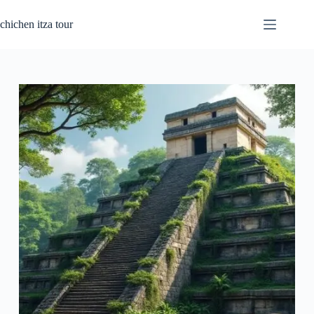
Pular
para
chichen itza tour
o
conteúdo