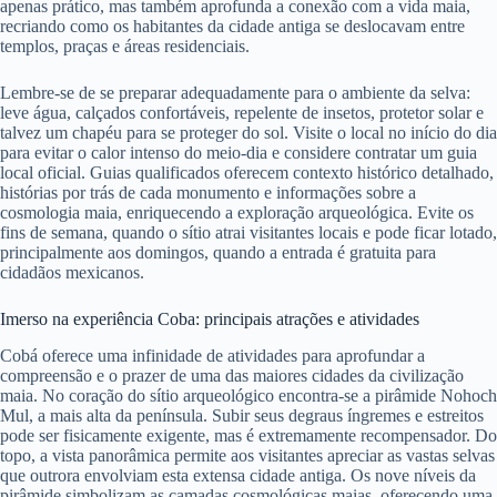
apenas prático, mas também aprofunda a conexão com a vida maia,
recriando como os habitantes da cidade antiga se deslocavam entre
templos, praças e áreas residenciais.
Lembre-se de se preparar adequadamente para o ambiente da selva:
leve água, calçados confortáveis, repelente de insetos, protetor solar e
talvez um chapéu para se proteger do sol. Visite o local no início do dia
para evitar o calor intenso do meio-dia e considere contratar um guia
local oficial. Guias qualificados oferecem contexto histórico detalhado,
histórias por trás de cada monumento e informações sobre a
cosmologia maia, enriquecendo a exploração arqueológica. Evite os
fins de semana, quando o sítio atrai visitantes locais e pode ficar lotado,
principalmente aos domingos, quando a entrada é gratuita para
cidadãos mexicanos.
Imerso na experiência Coba: principais atrações e atividades
Cobá oferece uma infinidade de atividades para aprofundar a
compreensão e o prazer de uma das maiores cidades da civilização
maia. No coração do sítio arqueológico encontra-se a pirâmide Nohoch
Mul, a mais alta da península. Subir seus degraus íngremes e estreitos
pode ser fisicamente exigente, mas é extremamente recompensador. Do
topo, a vista panorâmica permite aos visitantes apreciar as vastas selvas
que outrora envolviam esta extensa cidade antiga. Os nove níveis da
pirâmide simbolizam as camadas cosmológicas maias, oferecendo uma