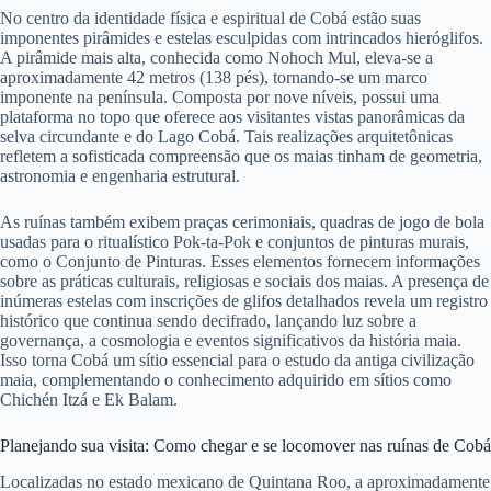
No centro da identidade física e espiritual de Cobá estão suas
imponentes pirâmides e estelas esculpidas com intrincados hieróglifos.
A pirâmide mais alta, conhecida como Nohoch Mul, eleva-se a
aproximadamente 42 metros (138 pés), tornando-se um marco
imponente na península. Composta por nove níveis, possui uma
plataforma no topo que oferece aos visitantes vistas panorâmicas da
selva circundante e do Lago Cobá. Tais realizações arquitetônicas
refletem a sofisticada compreensão que os maias tinham de geometria,
astronomia e engenharia estrutural.
As ruínas também exibem praças cerimoniais, quadras de jogo de bola
usadas para o ritualístico Pok-ta-Pok e conjuntos de pinturas murais,
como o Conjunto de Pinturas. Esses elementos fornecem informações
sobre as práticas culturais, religiosas e sociais dos maias. A presença de
inúmeras estelas com inscrições de glifos detalhados revela um registro
histórico que continua sendo decifrado, lançando luz sobre a
governança, a cosmologia e eventos significativos da história maia.
Isso torna Cobá um sítio essencial para o estudo da antiga civilização
maia, complementando o conhecimento adquirido em sítios como
Chichén Itzá e Ek Balam.
Planejando sua visita: Como chegar e se locomover nas ruínas de Cobá
Localizadas no estado mexicano de Quintana Roo, a aproximadamente