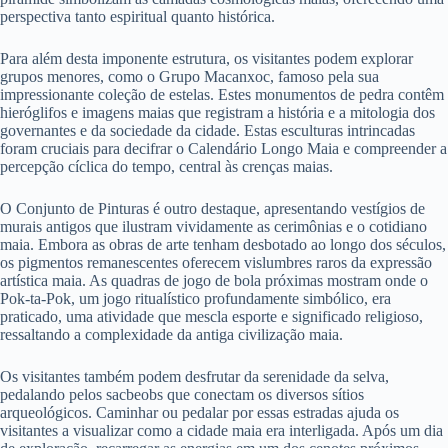
perspectiva tanto espiritual quanto histórica.
Para além desta imponente estrutura, os visitantes podem explorar
grupos menores, como o Grupo Macanxoc, famoso pela sua
impressionante coleção de estelas. Estes monumentos de pedra contêm
hieróglifos e imagens maias que registram a história e a mitologia dos
governantes e da sociedade da cidade. Estas esculturas intrincadas
foram cruciais para decifrar o Calendário Longo Maia e compreender a
percepção cíclica do tempo, central às crenças maias.
O Conjunto de Pinturas é outro destaque, apresentando vestígios de
murais antigos que ilustram vividamente as cerimônias e o cotidiano
maia. Embora as obras de arte tenham desbotado ao longo dos séculos,
os pigmentos remanescentes oferecem vislumbres raros da expressão
artística maia. As quadras de jogo de bola próximas mostram onde o
Pok-ta-Pok, um jogo ritualístico profundamente simbólico, era
praticado, uma atividade que mescla esporte e significado religioso,
ressaltando a complexidade da antiga civilização maia.
Os visitantes também podem desfrutar da serenidade da selva,
pedalando pelos sacbeobs que conectam os diversos sítios
arqueológicos. Caminhar ou pedalar por essas estradas ajuda os
visitantes a visualizar como a cidade maia era interligada. Após um dia