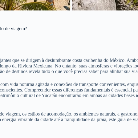
ilo de viagem?
ntes que se dirigem à deslumbrante costa caribenha do México. Ambos o
longo da Riviera Mexicana. No entanto, suas atmosferas e vibrações loc
de destinos revela tudo o que você precisa saber para alinhar sua viage
, com vida noturna agitada e conexões de transporte convenientes, enq
nscientes. Compreender essas diferenças fundamentais é essencial para
patrimônio cultural de Yucatán encontrarão em ambas as cidades bases id
ca de viagem, os estilos de acomodação, os ambientes naturais, a gastron
e a energia vibrante da cidade até a tranquilidade da praia, este guia d