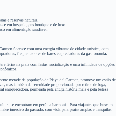
ias e reservas naturais.
a-se em hospedagens boutique e de luxo.
 foco em alimentação saudável.
 Carmen floresce com uma energia vibrante de cidade turística, com
mpradores, frequentadores de bares e apreciadores da gastronomia.
re férias na praia com festas, socialização e uma infinidade de opções
econômicos.
amente metade da população de Playa del Carmen, promove um estilo de
sas, mas também da serenidade proporcionada por retiros de ioga,
al enriquecedora, permeada pela antiga história maia e pela beleza
cultura se encontram em perfeita harmonia. Para viajantes que buscam
mbre imersivo do passado, com vista para praias amplas e tranquilas,