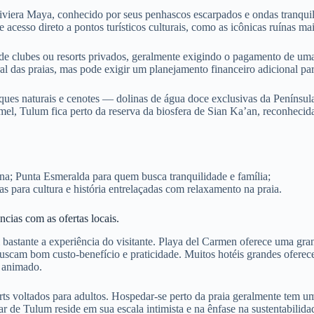
iviera Maya, conhecido por seus penhascos escarpados e ondas tranquila
 acesso direto a pontos turísticos culturais, como as icônicas ruínas m
 de clubes ou resorts privados, geralmente exigindo o pagamento de 
al das praias, mas pode exigir um planejamento financeiro adicional par
ques naturais e cenotes — dolinas de água doce exclusivas da Penínsu
mel, Tulum fica perto da reserva da biosfera de Sian Ka’an, reconheci
na; Punta Esmeralda para quem busca tranquilidade e família;
 para cultura e história entrelaçadas com relaxamento na praia.
cias com as ofertas locais.
astante a experiência do visitante. Playa del Carmen oferece uma grand
uscam bom custo-benefício e praticidade. Muitos hotéis grandes oferecem
e animado.
esorts voltados para adultos. Hospedar-se perto da praia geralmente te
 de Tulum reside em sua escala intimista e na ênfase na sustentabilidad