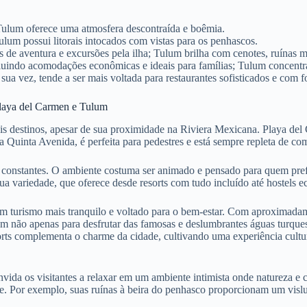
Tulum oferece uma atmosfera descontraída e boêmia.
ulum possui litorais intocados com vistas para os penhascos.
de aventura e excursões pela ilha; Tulum brilha com cenotes, ruínas ma
luindo acomodações econômicas e ideais para famílias; Tulum concentr
sua vez, tende a ser mais voltada para restaurantes sofisticados e com
 Playa del Carmen e Tulum
is destinos, apesar de sua proximidade na Riviera Mexicana. Playa del
 Quinta Avenida, é perfeita para pedestres e está sempre repleta de co
es constantes. O ambiente costuma ser animado e pensado para quem prefe
ua variedade, que oferece desde resorts com tudo incluído até hostels 
um turismo mais tranquilo e voltado para o bem-estar. Com aproximad
um não apenas para desfrutar das famosas e deslumbrantes águas turque
orts complementa o charme da cidade, cultivando uma experiência cultur
ida os visitantes a relaxar em um ambiente intimista onde natureza e 
te. Por exemplo, suas ruínas à beira do penhasco proporcionam um vislu