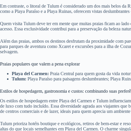
Em contraste, o litoral de Tulum é considerado um dos mais belos da R
como a Playa Paraíso e a Playa Ruinas, oferecem vistas deslumbrantes e
Quem visita Tulum deve ter em mente que muitas praias ficam ao lado
acesso. Essa exclusividade contribui para a preservação da beleza natur
Além das praias, ambos os destinos desfrutam da proximidade com par
para parques de aventura como Xcaret e excursões para a ilha de Cozu
selvagem.
Praias populares que valem a pena explorar
Playa del Carmen:
Praia Central para quem gosta da vida notur
Tulum:
Playa Paraíso para paisagens deslumbrantes; Playa Ruinas
Estilos de hospedagem, gastronomia e custos: combinando suas preferên
Os estilos de hospedagem entre Playa del Carmen e Tulum influenciam b
de luxo com tudo incluído. Essa diversidade agrada aos viajantes que b
de centros comerciais e de lazer, ideais para quem aprecia um ambient
Tulum prioriza hotéis boutique e ecológicos, retiros de bem-estar e r
altas do que locais semelhantes em Playa del Carmen. O charme singular