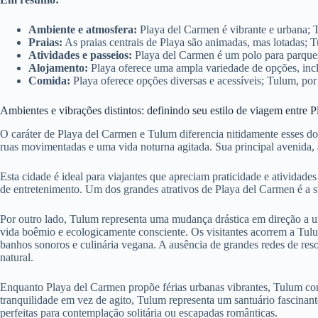
Ambiente e atmosfera:
Playa del Carmen é vibrante e urbana; 
Praias:
As praias centrais de Playa são animadas, mas lotadas; T
Atividades e passeios:
Playa del Carmen é um polo para parques 
Alojamento:
Playa oferece uma ampla variedade de opções, inc
Comida:
Playa oferece opções diversas e acessíveis; Tulum, por 
Ambientes e vibrações distintos: definindo seu estilo de viagem entre
O caráter de Playa del Carmen e Tulum diferencia nitidamente esses do
ruas movimentadas e uma vida noturna agitada. Sua principal avenida, a
Esta cidade é ideal para viajantes que apreciam praticidade e atividad
de entretenimento. Um dos grandes atrativos de Playa del Carmen é a s
Por outro lado, Tulum representa uma mudança drástica em direção a 
vida boêmio e ecologicamente consciente. Os visitantes acorrem a Tul
banhos sonoros e culinária vegana. A ausência de grandes redes de res
natural.
Enquanto Playa del Carmen propõe férias urbanas vibrantes, Tulum conv
tranquilidade em vez de agito, Tulum representa um santuário fascinan
perfeitas para contemplação solitária ou escapadas românticas.