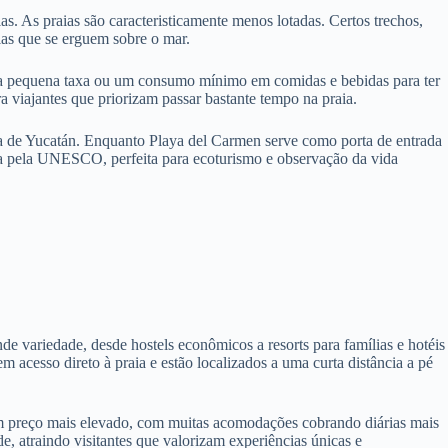
s. As praias são caracteristicamente menos lotadas. Certos trechos,
aias que se erguem sobre o mar.
uma pequena taxa ou um consumo mínimo em comidas e bebidas para ter
a viajantes que priorizam passar bastante tempo na praia.
la de Yucatán. Enquanto Playa del Carmen serve como porta de entrada
da pela UNESCO, perfeita para ecoturismo e observação da vida
e variedade, desde hostels econômicos a resorts para famílias e hotéis
 acesso direto à praia e estão localizados a uma curta distância a pé
m um preço mais elevado, com muitas acomodações cobrando diárias mais
e, atraindo visitantes que valorizam experiências únicas e