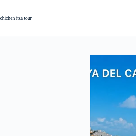
Pular
para
o
chichen itza tour
conteúdo