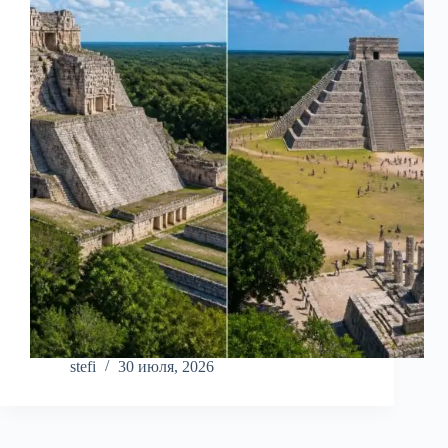
stefi
30 июля, 2026