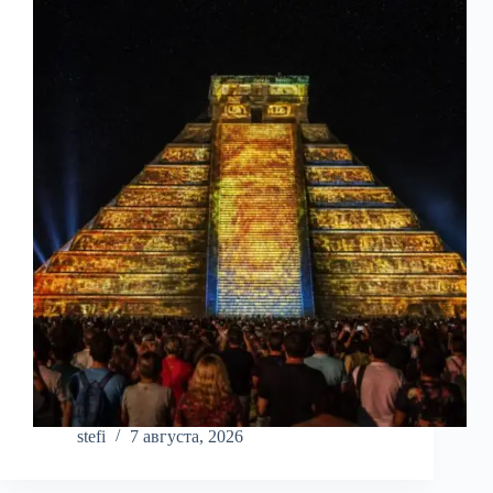
stefi
7 августа, 2026