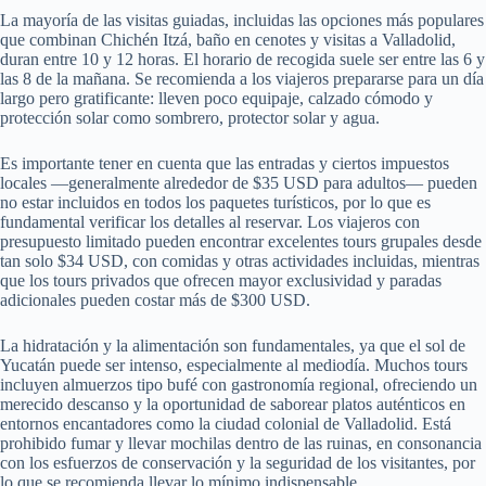
La mayoría de las visitas guiadas, incluidas las opciones más populares
que combinan Chichén Itzá, baño en cenotes y visitas a Valladolid,
duran entre 10 y 12 horas. El horario de recogida suele ser entre las 6 y
las 8 de la mañana. Se recomienda a los viajeros prepararse para un día
largo pero gratificante: lleven poco equipaje, calzado cómodo y
protección solar como sombrero, protector solar y agua.
Es importante tener en cuenta que las entradas y ciertos impuestos
locales —generalmente alrededor de $35 USD para adultos— pueden
no estar incluidos en todos los paquetes turísticos, por lo que es
fundamental verificar los detalles al reservar. Los viajeros con
presupuesto limitado pueden encontrar excelentes tours grupales desde
tan solo $34 USD, con comidas y otras actividades incluidas, mientras
que los tours privados que ofrecen mayor exclusividad y paradas
adicionales pueden costar más de $300 USD.
La hidratación y la alimentación son fundamentales, ya que el sol de
Yucatán puede ser intenso, especialmente al mediodía. Muchos tours
incluyen almuerzos tipo bufé con gastronomía regional, ofreciendo un
merecido descanso y la oportunidad de saborear platos auténticos en
entornos encantadores como la ciudad colonial de Valladolid. Está
prohibido fumar y llevar mochilas dentro de las ruinas, en consonancia
con los esfuerzos de conservación y la seguridad de los visitantes, por
lo que se recomienda llevar lo mínimo indispensable.