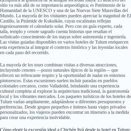
sitio va más allá de su importancia arqueológica; es Patrimonio de la
Humanidad de la UNESCO y una de las Nuevas Siete Maravillas del
Mundo. La mayoría de los visitantes pueden apreciar la magnitud de El
Castillo, la Pirámide de Kukulkán, cuyas escalinatas reflejan
ingeniosamente el calendario solar. Pero con un guía experto, cada
talla, templo y cenote sagrado cuenta historias que resaltan el
sofisticado conocimiento de los mayas sobre astronomía e ingeniería.
Las visitas guiadas disponibles en varios hoteles de Tulum enriquecen
esta experiencia al integrar el contexto histórico y las leyendas locales
en cada paso del recorrido.
La mayoría de los tours combinan visitas a diversas atracciones,
incluyendo cenotes —pozos naturales típicos de la región— que
ofrecen un refrescante respiro y la oportunidad de nadar en entornos
pintorescos. Estas excursiones suelen incluir paradas en pueblos
coloniales cercanos, como Valladolid, brindando una experiencia
cultural completa al explorar la arquitectura tradicional, la gastronomía
local y los vibrantes mercados. Los paquetes turísticos de los hoteles de
Tulum varían ampliamente, adaptándose a diferentes presupuestos y
preferencias. Desde grupos pequeños e íntimos hasta viajes privados
personalizados, los viajeros pueden encontrar un itinerario a la medida
para crear una experiencia inolvidable.
Cómo elegir la excursión ideal a Chichén Itzá desde tu hotel en Tulum: