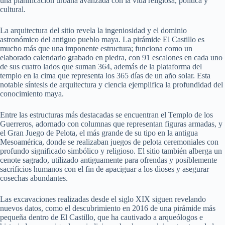
una planificación urbana avanzada con la vida religiosa, política y
cultural.
La arquitectura del sitio revela la ingeniosidad y el dominio
astronómico del antiguo pueblo maya. La pirámide El Castillo es
mucho más que una imponente estructura; funciona como un
elaborado calendario grabado en piedra, con 91 escalones en cada uno
de sus cuatro lados que suman 364, además de la plataforma del
templo en la cima que representa los 365 días de un año solar. Esta
notable síntesis de arquitectura y ciencia ejemplifica la profundidad del
conocimiento maya.
Entre las estructuras más destacadas se encuentran el Templo de los
Guerreros, adornado con columnas que representan figuras armadas, y
el Gran Juego de Pelota, el más grande de su tipo en la antigua
Mesoamérica, donde se realizaban juegos de pelota ceremoniales con
profundo significado simbólico y religioso. El sitio también alberga un
cenote sagrado, utilizado antiguamente para ofrendas y posiblemente
sacrificios humanos con el fin de apaciguar a los dioses y asegurar
cosechas abundantes.
Las excavaciones realizadas desde el siglo XIX siguen revelando
nuevos datos, como el descubrimiento en 2016 de una pirámide más
pequeña dentro de El Castillo, que ha cautivado a arqueólogos e