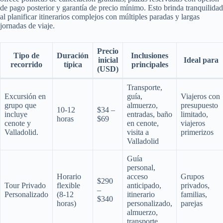
de pago posterior y garantía de precio mínimo. Esto brinda tranquilidad
al planificar itinerarios complejos con múltiples paradas y largas
jornadas de viaje.
Precio
Tipo de
Duración
Inclusiones
inicial
Ideal para
recorrido
típica
principales
(USD)
Transporte,
Excursión en
guía,
Viajeros con
grupo que
almuerzo,
presupuesto
10-12
$34 –
incluye
entradas, baño
limitado,
horas
$69
cenote y
en cenote,
viajeros
Valladolid.
visita a
primerizos
Valladolid
Guía
personal,
Horario
acceso
Grupos
$290
Tour Privado
flexible
anticipado,
privados,
–
Personalizado
(8-12
itinerario
familias,
$340
horas)
personalizado,
parejas
almuerzo,
transporte.