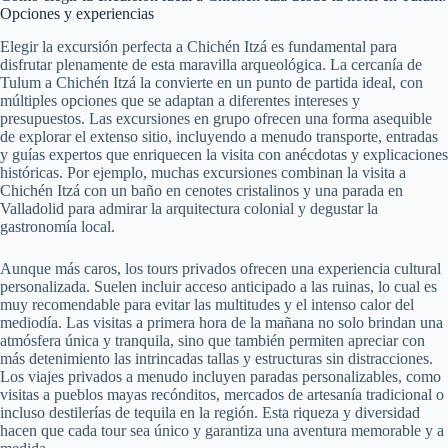
Opciones y experiencias
Elegir la excursión perfecta a Chichén Itzá es fundamental para
disfrutar plenamente de esta maravilla arqueológica. La cercanía de
Tulum a Chichén Itzá la convierte en un punto de partida ideal, con
múltiples opciones que se adaptan a diferentes intereses y
presupuestos. Las excursiones en grupo ofrecen una forma asequible
de explorar el extenso sitio, incluyendo a menudo transporte, entradas
y guías expertos que enriquecen la visita con anécdotas y explicaciones
históricas. Por ejemplo, muchas excursiones combinan la visita a
Chichén Itzá con un baño en cenotes cristalinos y una parada en
Valladolid para admirar la arquitectura colonial y degustar la
gastronomía local.
Aunque más caros, los tours privados ofrecen una experiencia cultural
personalizada. Suelen incluir acceso anticipado a las ruinas, lo cual es
muy recomendable para evitar las multitudes y el intenso calor del
mediodía. Las visitas a primera hora de la mañana no solo brindan una
atmósfera única y tranquila, sino que también permiten apreciar con
más detenimiento las intrincadas tallas y estructuras sin distracciones.
Los viajes privados a menudo incluyen paradas personalizables, como
visitas a pueblos mayas recónditos, mercados de artesanía tradicional o
incluso destilerías de tequila en la región. Esta riqueza y diversidad
hacen que cada tour sea único y garantiza una aventura memorable y a