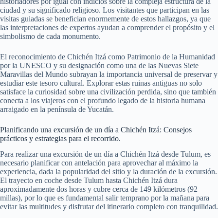
historiadores por igual con indicios sobre la compleja estructura de la
ciudad y su significado religioso. Los visitantes que participan en las
visitas guiadas se benefician enormemente de estos hallazgos, ya que
las interpretaciones de expertos ayudan a comprender el propósito y el
simbolismo de cada monumento.
El reconocimiento de Chichén Itzá como Patrimonio de la Humanidad
por la UNESCO y su designación como una de las Nuevas Siete
Maravillas del Mundo subrayan la importancia universal de preservar y
estudiar este tesoro cultural. Explorar estas ruinas antiguas no solo
satisface la curiosidad sobre una civilización perdida, sino que también
conecta a los viajeros con el profundo legado de la historia humana
arraigado en la península de Yucatán.
Planificando una excursión de un día a Chichén Itzá: Consejos
prácticos y estrategias para el recorrido.
Para realizar una excursión de un día a Chichén Itzá desde Tulum, es
necesario planificar con antelación para aprovechar al máximo la
experiencia, dada la popularidad del sitio y la duración de la excursión.
El trayecto en coche desde Tulum hasta Chichén Itzá dura
aproximadamente dos horas y cubre cerca de 149 kilómetros (92
millas), por lo que es fundamental salir temprano por la mañana para
evitar las multitudes y disfrutar del itinerario completo con tranquilidad.