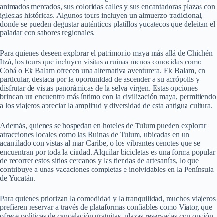
animados mercados, sus coloridas calles y sus encantadoras plazas con
iglesias históricas. Algunos tours incluyen un almuerzo tradicional,
donde se pueden degustar auténticos platillos yucatecos que deleitan el
paladar con sabores regionales.
Para quienes deseen explorar el patrimonio maya más allá de Chichén
Itzá, los tours que incluyen visitas a ruinas menos conocidas como
Cobá o Ek Balam ofrecen una alternativa aventurera. Ek Balam, en
particular, destaca por la oportunidad de ascender a su acrópolis y
disfrutar de vistas panorámicas de la selva virgen. Estas opciones
brindan un encuentro más íntimo con la civilización maya, permitiendo
a los viajeros apreciar la amplitud y diversidad de esta antigua cultura.
Además, quienes se hospedan en hoteles de Tulum pueden explorar
atracciones locales como las Ruinas de Tulum, ubicadas en un
acantilado con vistas al mar Caribe, o los vibrantes cenotes que se
encuentran por toda la ciudad. Alquilar bicicletas es una forma popular
de recorrer estos sitios cercanos y las tiendas de artesanías, lo que
contribuye a unas vacaciones completas e inolvidables en la Península
de Yucatán.
Para quienes priorizan la comodidad y la tranquilidad, muchos viajeros
prefieren reservar a través de plataformas confiables como Viator, que
ofrece políticas de cancelación gratuitas, plazas reservadas con opción