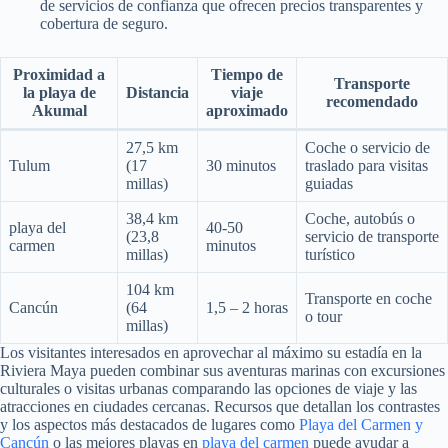
de servicios de confianza que ofrecen precios transparentes y
cobertura de seguro.
Proximidad a
Tiempo de
Transporte
la playa de
Distancia
viaje
recomendado
Akumal
aproximado
27,5 km
Coche o servicio de
Tulum
(17
30 minutos
traslado para visitas
millas)
guiadas
38,4 km
Coche, autobús o
playa del
40-50
(23,8
servicio de transporte
carmen
minutos
millas)
turístico
104 km
Transporte en coche
Cancún
(64
1,5 – 2 horas
o tour
millas)
Los visitantes interesados ​​en aprovechar al máximo su estadía en la
Riviera Maya pueden combinar sus aventuras marinas con excursiones
culturales o visitas urbanas comparando las opciones de viaje y las
atracciones en ciudades cercanas. Recursos que detallan los contrastes
y los aspectos más destacados de lugares como
Playa del Carmen y
Cancún
o las mejores playas en
playa del carmen
puede ayudar a