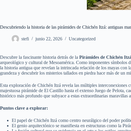
Descubriendo la historia de las pirámides de Chichén Itzá: antiguas mar
stefi
junio 22, 2026
Uncategorized
Descubre la fascinante historia detrás de la
Pirámides de Chichén Itz
arqueológico y cultural de Mesoamérica. Como imponentes símbolos de co
la historia antigua que revelan la intrincada relación de los mayas con 
grandeza y descubrir los misterios tallados en piedra hace más de un mi
Esta exploración de Chichén Itzá revela las múltiples interconexiones 
majestuosa pirámide de El Castillo hasta el extenso Juego de Pelota, cad
histórico más profundo que subyace a estas extraordinarias maravillas 
Puntos clave a explorar:
El papel de Chichén Itzá como centro neurálgico del poder político
El genio arquitectónico se manifiesta en estructuras como la Pi
La fusión cultural que se evidencia en el arte y los estilos arqui