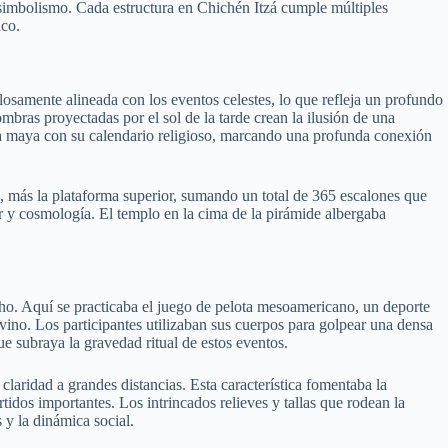
 simbolismo. Cada estructura en Chichén Itzá cumple múltiples
ico.
losamente alineada con los eventos celestes, lo que refleja un profundo
mbras proyectadas por el sol de la tarde crean la ilusión de una
ura maya con su calendario religioso, marcando una profunda conexión
, más la plataforma superior, sumando un total de 365 escalones que
er y cosmología. El templo en la cima de la pirámide albergaba
o. Aquí se practicaba el juego de pelota mesoamericano, un deporte
ino. Los participantes utilizaban sus cuerpos para golpear una densa
ue subraya la gravedad ritual de estos eventos.
laridad a grandes distancias. Esta característica fomentaba la
tidos importantes. Los intrincados relieves y tallas que rodean la
 y la dinámica social.