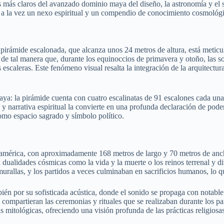
os más claros del avanzado dominio maya del diseño, la astronomía y el
es a la vez un nexo espiritual y un compendio de conocimiento cosmológ
 pirámide escalonada, que alcanza unos 24 metros de altura, está meticu
de tal manera que, durante los equinoccios de primavera y otoño, las so
scaleras. Este fenómeno visual resalta la integración de la arquitect
ya: la pirámide cuenta con cuatro escalinatas de 91 escalones cada una
 y narrativa espiritual la convierte en una profunda declaración de pod
mo espacio sagrado y símbolo político.
américa, con aproximadamente 168 metros de largo y 70 metros de anch
alidades cósmicas como la vida y la muerte o los reinos terrenal y div
murallas, y los partidos a veces culminaban en sacrificios humanos, lo q
én por su sofisticada acústica, donde el sonido se propaga con notable c
compartieran las ceremonias y rituales que se realizaban durante los par
mitológicas, ofreciendo una visión profunda de las prácticas religiosas