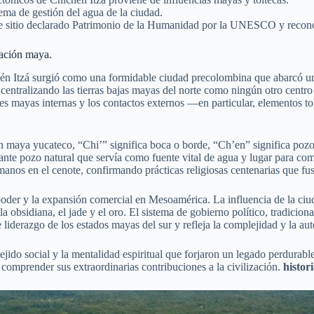
tema de gestión del agua de la ciudad.
este sitio declarado Patrimonio de la Humanidad por la UNESCO y reco
zación maya.
hén Itzá surgió como una formidable ciudad precolombina que abarcó una
 centralizando las tierras bajas mayas del norte como ningún otro centro 
nes mayas internas y los contactos externos —en particular, elementos t
n maya yucateco, “Chi’” significa boca o borde, “Ch’en” significa pozo,
te pozo natural que servía como fuente vital de agua y lugar para compl
anos en el cenote, confirmando prácticas religiosas centenarias que fu
der y la expansión comercial en Mesoamérica. La influencia de la ciuda
la obsidiana, el jade y el oro. El sistema de gobierno político, tradici
derazgo de los estados mayas del sur y refleja la complejidad y la aut
 tejido social y la mentalidad espiritual que forjaron un legado perdura
y comprender sus extraordinarias contribuciones a la civilización.
histor