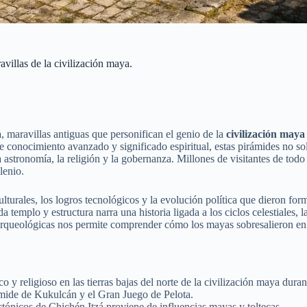
avillas de la civilización maya.
á
, maravillas antiguas que personifican el genio de la
civilización maya
nocimiento avanzado y significado espiritual, estas pirámides no solo 
la astronomía, la religión y la gobernanza. Millones de visitantes de tod
lenio.
culturales, los logros tecnológicos y la evolución política que dieron 
a templo y estructura narra una historia ligada a los ciclos celestiales,
arqueológicas nos permite comprender cómo los mayas sobresalieron en ar
 y religioso en las tierras bajas del norte de la civilización maya dura
rámide de Kukulcán y el Gran Juego de Pelota.
tectónicos de Chichén Itzá proviene de influencias mayas y toltecas.