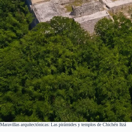
Maravillas arquitectónicas: Las pirámides y templos de Chichén Itzá