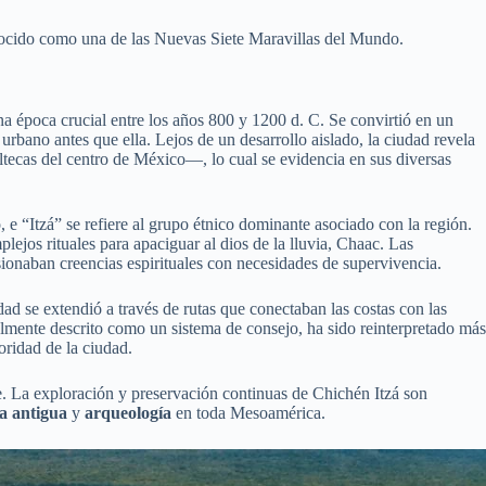
nocido como una de las Nuevas Siete Maravillas del Mundo.
 época crucial entre los años 800 y 1200 d. C. Se convirtió en un
urbano antes que ella. Lejos de un desarrollo aislado, la ciudad revela
oltecas del centro de México—, lo cual se evidencia en sus diversas
 e “Itzá” se refiere al grupo étnico dominante asociado con la región.
ejos rituales para apaciguar al dios de la lluvia, Chaac. Las
sionaban creencias espirituales con necesidades de supervivencia.
d se extendió a través de rutas que conectaban las costas con las
onalmente descrito como un sistema de consejo, ha sido reinterpretado más
oridad de la ciudad.
ble. La exploración y preservación continuas de Chichén Itzá son
ia antigua
y
arqueología
en toda Mesoamérica.