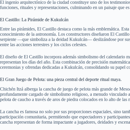
El ingenio arquitectónico de la ciudad constituye uno de los testimoni
funciones, rituales y representaciones, culminando en un paisaje que 
El Castillo: La Pirámide de Kukulcán
Entre las pirámides, El Castillo destaca como la más emblemática. Esta
conocimiento de la astronomía. Los constructores diseñaron El Castillo 
serpiente —que simboliza a la deidad Kukulcán— deslizándose por sus e
entre las acciones terrestres y los ciclos celestes.
El diseño de El Castillo incorpora además simbolismo del calendario ma
representan los días del año. Esta combinación de precisión matemática
ceremonias y ofrendas dedicadas a Kukulcán, consolidando su papel co
El Gran Juego de Pelota: una pieza central del deporte ritual maya.
Chichén Itzá alberga la cancha de juego de pelota más grande de Meso
profundamente cargado de simbolismo religioso, a menudo vinculado a du
pelota de caucho a través de aros de piedra colocados en lo alto de las 
La cancha es famosa no solo por sus proporciones espaciales, sino tambi
participación comunitaria, permitiendo que espectadores y participantes 
cancha representan de forma impactante a jugadores, deidades y escenas 