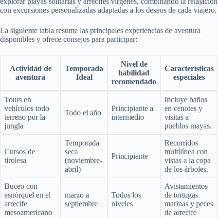
explorar playas solitarias y arrecifes vírgenes, combinando la relajación
con excursiones personalizadas adaptadas a los deseos de cada viajero.
La siguiente tabla resume las principales experiencias de aventura
disponibles y ofrece consejos para participar:
Nivel de
Actividad de
Temporada
Características
habilidad
aventura
Ideal
especiales
recomendado
Tours en
Incluye baños
vehículos todo
Principiante a
en cenotes y
Todo el año
terreno por la
intermedio
visitas a
jungla
pueblos mayas.
Temporada
Recorridos
Cursos de
seca
multilínea con
Principiante
tirolesa
(noviembre-
vistas a la copa
abril)
de los árboles.
Buceo con
Avistamientos
esnórquel en el
marzo a
Todos los
de tortugas
arrecife
septiembre
niveles
marinas y peces
mesoamericano
de arrecife