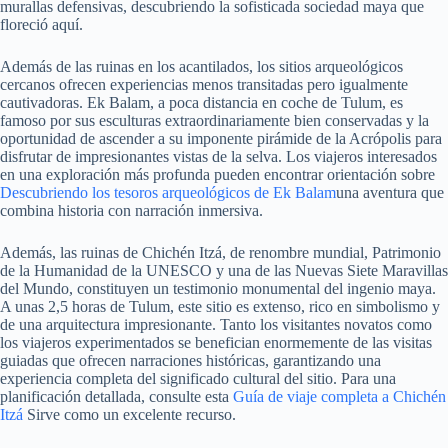
murallas defensivas, descubriendo la sofisticada sociedad maya que
floreció aquí.
Además de las ruinas en los acantilados, los sitios arqueológicos
cercanos ofrecen experiencias menos transitadas pero igualmente
cautivadoras. Ek Balam, a poca distancia en coche de Tulum, es
famoso por sus esculturas extraordinariamente bien conservadas y la
oportunidad de ascender a su imponente pirámide de la Acrópolis para
disfrutar de impresionantes vistas de la selva. Los viajeros interesados ​​
en una exploración más profunda pueden encontrar orientación sobre
Descubriendo los tesoros arqueológicos de Ek Balam
una aventura que
combina historia con narración inmersiva.
Además, las ruinas de Chichén Itzá, de renombre mundial, Patrimonio
de la Humanidad de la UNESCO y una de las Nuevas Siete Maravillas
del Mundo, constituyen un testimonio monumental del ingenio maya.
A unas 2,5 horas de Tulum, este sitio es extenso, rico en simbolismo y
de una arquitectura impresionante. Tanto los visitantes novatos como
los viajeros experimentados se benefician enormemente de las visitas
guiadas que ofrecen narraciones históricas, garantizando una
experiencia completa del significado cultural del sitio. Para una
planificación detallada, consulte esta
Guía de viaje completa a Chichén
Itzá
Sirve como un excelente recurso.