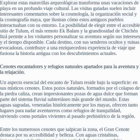
Explorar estas maravillas arqueológicas transforma unas vacaciones de
playa en un profundo viaje cultural. Las visitas guiadas suelen incluir
interesantes comentarios sobre la cosmología, la organización social y
la cosmografía maya, que ilustran cómo estos antiguos pueblos
interactuaban con su entorno. La posibilidad de elegir entre el accesible
sitio de Tulum, el más remoto Ek Balam y la grandiosidad de Chichén
Itzá permite a los visitantes personalizar su aventura según sus intereses
y el tiempo disponible. Cada destino, con sus senderos ocultos y ruinas
evocadoras, contribuye a una enriquecedora experiencia de viaje que
fusiona la historia antigua con los descubrimientos actuales.
Cenotes encantadores y refugios naturales apartados para la aventura y
la relajación.
Un aspecto esencial del encanto de Tulum reside bajo la superficie: en
sus místicos cenotes. Estos pozos naturales, formados por el colapso de
la piedra caliza, crean impresionantes pozas de agua dulce que forman
parte del sistema fluvial subterráneo más grande del mundo. Estas
aguas sagradas, veneradas históricamente por los mayas, ofrecen tanto
lugares para nadar aventureros como refugios de tranquilidad,
sirviendo como portales vivientes al pasado prehistórico de la región.
Entre los numerosos cenotes que salpican la zona, el Gran Cenote
destaca por su accesibilidad y belleza. Con aguas cristalinas,