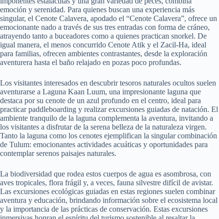
imponentes estalactitas y una gran variedad de peces, combina
emoción y serenidad. Para quienes buscan una experiencia más
singular, el Cenote Calavera, apodado el “Cenote Calavera”, ofrece un
emocionante nado a través de sus tres entradas con forma de cráneo,
atrayendo tanto a buceadores como a quienes practican snorkel. De
igual manera, el menos concurrido Cenote Atik y el Zacil-Ha, ideal
para familias, ofrecen ambientes contrastantes, desde la exploración
aventurera hasta el baño relajado en pozas poco profundas.
Los visitantes interesados ​​en descubrir tesoros naturales ocultos suelen
aventurarse a Laguna Kaan Luum, una impresionante laguna que
destaca por su cenote de un azul profundo en el centro, ideal para
practicar paddleboarding y realizar excursiones guiadas de natación. El
ambiente tranquilo de la laguna complementa la aventura, invitando a
los visitantes a disfrutar de la serena belleza de la naturaleza virgen.
Tanto la laguna como los cenotes ejemplifican la singular combinación
de Tulum: emocionantes actividades acuáticas y oportunidades para
contemplar serenos paisajes naturales.
La biodiversidad que rodea estos cuerpos de agua es asombrosa, con
aves tropicales, flora frágil y, a veces, fauna silvestre difícil de avistar.
Las excursiones ecológicas guiadas en estas regiones suelen combinar
aventura y educación, brindando información sobre el ecosistema local
y la importancia de las prácticas de conservación. Estas excursiones
inmersivas honran el espíritu del turismo sostenible al resaltar la