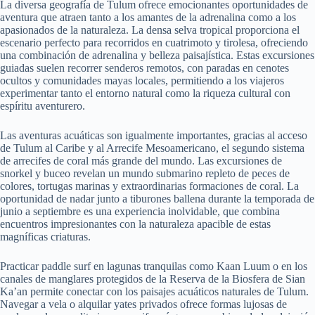
La diversa geografía de Tulum ofrece emocionantes oportunidades de
aventura que atraen tanto a los amantes de la adrenalina como a los
apasionados de la naturaleza. La densa selva tropical proporciona el
escenario perfecto para recorridos en cuatrimoto y tirolesa, ofreciendo
una combinación de adrenalina y belleza paisajística. Estas excursiones
guiadas suelen recorrer senderos remotos, con paradas en cenotes
ocultos y comunidades mayas locales, permitiendo a los viajeros
experimentar tanto el entorno natural como la riqueza cultural con
espíritu aventurero.
Las aventuras acuáticas son igualmente importantes, gracias al acceso
de Tulum al Caribe y al Arrecife Mesoamericano, el segundo sistema
de arrecifes de coral más grande del mundo. Las excursiones de
snorkel y buceo revelan un mundo submarino repleto de peces de
colores, tortugas marinas y extraordinarias formaciones de coral. La
oportunidad de nadar junto a tiburones ballena durante la temporada de
junio a septiembre es una experiencia inolvidable, que combina
encuentros impresionantes con la naturaleza apacible de estas
magníficas criaturas.
Practicar paddle surf en lagunas tranquilas como Kaan Luum o en los
canales de manglares protegidos de la Reserva de la Biosfera de Sian
Ka’an permite conectar con los paisajes acuáticos naturales de Tulum.
Navegar a vela o alquilar yates privados ofrece formas lujosas de