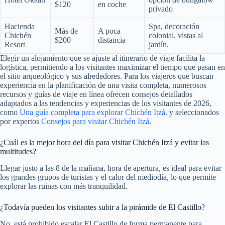
$120
en coche
privado
Hacienda
Spa, decoración
Más de
A poca
Chichén
colonial, vistas al
$200
distancia
Resort
jardín.
Elegir un alojamiento que se ajuste al itinerario de viaje facilita la
logística, permitiendo a los visitantes maximizar el tiempo que pasan en
el sitio arqueológico y sus alrededores. Para los viajeros que buscan
experiencia en la planificación de una visita completa, numerosos
recursos y guías de viaje en línea ofrecen consejos detallados
adaptados a las tendencias y experiencias de los visitantes de 2026,
como
Una guía completa para explorar Chichén Itzá.
y seleccionados
por expertos
Consejos para visitar Chichén Itzá
.
¿Cuál es la mejor hora del día para visitar Chichén Itzá y evitar las
multitudes?
Llegar justo a las 8 de la mañana, hora de apertura, es ideal para evitar
los grandes grupos de turistas y el calor del mediodía, lo que permite
explorar las ruinas con más tranquilidad.
¿Todavía pueden los visitantes subir a la pirámide de El Castillo?
No, está prohibido escalar El Castillo de forma permanente para