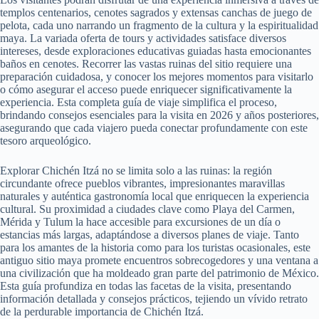
templos centenarios, cenotes sagrados y extensas canchas de juego de
pelota, cada uno narrando un fragmento de la cultura y la espiritualidad
maya. La variada oferta de tours y actividades satisface diversos
intereses, desde exploraciones educativas guiadas hasta emocionantes
baños en cenotes. Recorrer las vastas ruinas del sitio requiere una
preparación cuidadosa, y conocer los mejores momentos para visitarlo
o cómo asegurar el acceso puede enriquecer significativamente la
experiencia. Esta completa guía de viaje simplifica el proceso,
brindando consejos esenciales para la visita en 2026 y años posteriores,
asegurando que cada viajero pueda conectar profundamente con este
tesoro arqueológico.
Explorar Chichén Itzá no se limita solo a las ruinas: la región
circundante ofrece pueblos vibrantes, impresionantes maravillas
naturales y auténtica gastronomía local que enriquecen la experiencia
cultural. Su proximidad a ciudades clave como Playa del Carmen,
Mérida y Tulum la hace accesible para excursiones de un día o
estancias más largas, adaptándose a diversos planes de viaje. Tanto
para los amantes de la historia como para los turistas ocasionales, este
antiguo sitio maya promete encuentros sobrecogedores y una ventana a
una civilización que ha moldeado gran parte del patrimonio de México.
Esta guía profundiza en todas las facetas de la visita, presentando
información detallada y consejos prácticos, tejiendo un vívido retrato
de la perdurable importancia de Chichén Itzá.