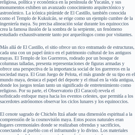
religiosa, política y económica en la península de Yucatán, y sus
monumentos exhiben un avanzado conocimiento arquitectónico y
astronómico. La icónica pirámide de El Castillo, también conocida
como el Templo de Kukulcán, se erige como un ejemplo cumbre de la
ingeniería maya. Su precisa alineación solar durante los equinoccios
crea la famosa ilusión de la sombra de la serpiente, un fenómeno
estudiado exhaustivamente tanto por arqueólogos como por visitantes.
Más allá de El Castillo, el sitio ofrece un rico entramado de estructuras,
cada una con un papel único en el patrimonio cultural de los antiguos
mayas. El Templo de los Guerreros, rodeado por un bosque de
columnas talladas, presenta representaciones de figuras armadas y
ofrece una perspectiva de la importancia social de los guerreros en la
sociedad maya. El Gran Juego de Pelota, el más grande de su tipo en el
mundo maya, destaca el papel del deporte y el ritual en la vida antigua,
donde los juegos tenían tanto un significado de entretenimiento como
religioso. Por su parte, el Observatorio (El Caracol) revela el
sofisticado enfoque maya hacia los eventos celestes, que permitía a los
sacerdotes astrónomos observar los ciclos lunares y los equinoccios.
El cenote sagrado de Chichén Itzá añade una dimensión espiritual a la
comprensión de la cosmovisión maya. Estos pozos naturales eran
lugares ceremoniales donde se realizaban ofrendas y sacrificios,
conectando al pueblo con el inframundo y lo divino. Los materiales