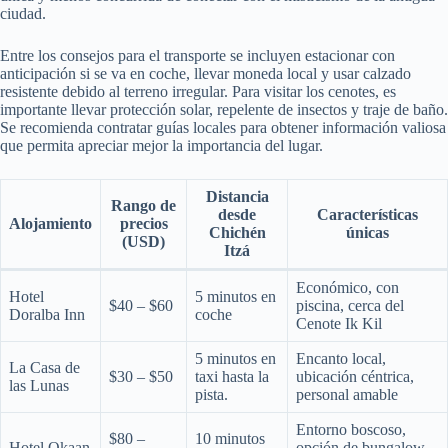
ciudad.
Entre los consejos para el transporte se incluyen estacionar con
anticipación si se va en coche, llevar moneda local y usar calzado
resistente debido al terreno irregular. Para visitar los cenotes, es
importante llevar protección solar, repelente de insectos y traje de baño.
Se recomienda contratar guías locales para obtener información valiosa
que permita apreciar mejor la importancia del lugar.
Distancia
Rango de
desde
Características
Alojamiento
precios
Chichén
únicas
(USD)
Itzá
Económico, con
Hotel
5 minutos en
$40 – $60
piscina, cerca del
Doralba Inn
coche
Cenote Ik Kil
5 minutos en
Encanto local,
La Casa de
$30 – $50
taxi hasta la
ubicación céntrica,
las Lunas
pista.
personal amable
Entorno boscoso,
$80 –
10 minutos
Hotel Okaan
opción de bungalow