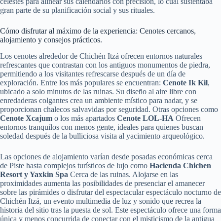
celestes para alinear sus calendarios con precisión, lo cual sustentaba
gran parte de su planificación social y sus rituales.
Cómo disfrutar al máximo de la experiencia: Cenotes cercanos,
alojamiento y consejos prácticos.
Los cenotes alrededor de Chichén Itzá ofrecen entornos naturales
refrescantes que contrastan con los antiguos monumentos de piedra,
permitiendo a los visitantes refrescarse después de un día de
exploración. Entre los más populares se encuentran:
Cenote Ik Kil
,
ubicado a solo minutos de las ruinas. Su diseño al aire libre con
enredaderas colgantes crea un ambiente místico para nadar, y se
proporcionan chalecos salvavidas por seguridad. Otras opciones como
Cenote Xcajum
o los más apartados
Cenote LOL-HA
Ofrecen
entornos tranquilos con menos gente, ideales para quienes buscan
soledad después de la bulliciosa visita al yacimiento arqueológico.
Las opciones de alojamiento varían desde posadas económicas cerca
de Piste hasta complejos turísticos de lujo como
Hacienda Chichen
Resort y Yaxkin Spa
Cerca de las ruinas. Alojarse en las
proximidades aumenta las posibilidades de presenciar el amanecer
sobre las pirámides o disfrutar del espectacular espectáculo nocturno de
Chichén Itzá, un evento multimedia de luz y sonido que recrea la
historia del sitio tras la puesta de sol. Este espectáculo ofrece una forma
única y menos concurrida de conectar con el misticismo de la antigua