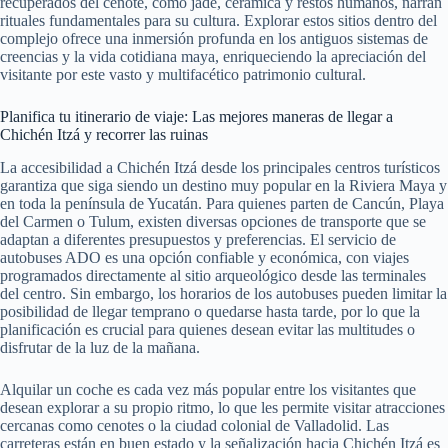
recuperados del cenote, como jade, cerámica y restos humanos, narran
rituales fundamentales para su cultura. Explorar estos sitios dentro del
complejo ofrece una inmersión profunda en los antiguos sistemas de
creencias y la vida cotidiana maya, enriqueciendo la apreciación del
visitante por este vasto y multifacético patrimonio cultural.
Planifica tu itinerario de viaje: Las mejores maneras de llegar a
Chichén Itzá y recorrer las ruinas
La accesibilidad a Chichén Itzá desde los principales centros turísticos
garantiza que siga siendo un destino muy popular en la Riviera Maya y
en toda la península de Yucatán. Para quienes parten de Cancún, Playa
del Carmen o Tulum, existen diversas opciones de transporte que se
adaptan a diferentes presupuestos y preferencias. El servicio de
autobuses ADO es una opción confiable y económica, con viajes
programados directamente al sitio arqueológico desde las terminales
del centro. Sin embargo, los horarios de los autobuses pueden limitar la
posibilidad de llegar temprano o quedarse hasta tarde, por lo que la
planificación es crucial para quienes desean evitar las multitudes o
disfrutar de la luz de la mañana.
Alquilar un coche es cada vez más popular entre los visitantes que
desean explorar a su propio ritmo, lo que les permite visitar atracciones
cercanas como cenotes o la ciudad colonial de Valladolid. Las
carreteras están en buen estado y la señalización hacia Chichén Itzá es