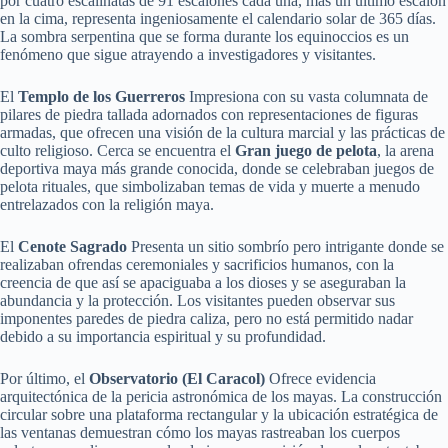
por cuatro escalinatas de 91 escalones cada una, más un último escalón
en la cima, representa ingeniosamente el calendario solar de 365 días.
La sombra serpentina que se forma durante los equinoccios es un
fenómeno que sigue atrayendo a investigadores y visitantes.
El
Templo de los Guerreros
Impresiona con su vasta columnata de
pilares de piedra tallada adornados con representaciones de figuras
armadas, que ofrecen una visión de la cultura marcial y las prácticas de
culto religioso. Cerca se encuentra el
Gran juego de pelota
, la arena
deportiva maya más grande conocida, donde se celebraban juegos de
pelota rituales, que simbolizaban temas de vida y muerte a menudo
entrelazados con la religión maya.
El
Cenote Sagrado
Presenta un sitio sombrío pero intrigante donde se
realizaban ofrendas ceremoniales y sacrificios humanos, con la
creencia de que así se apaciguaba a los dioses y se aseguraban la
abundancia y la protección. Los visitantes pueden observar sus
imponentes paredes de piedra caliza, pero no está permitido nadar
debido a su importancia espiritual y su profundidad.
Por último, el
Observatorio (El Caracol)
Ofrece evidencia
arquitectónica de la pericia astronómica de los mayas. La construcción
circular sobre una plataforma rectangular y la ubicación estratégica de
las ventanas demuestran cómo los mayas rastreaban los cuerpos