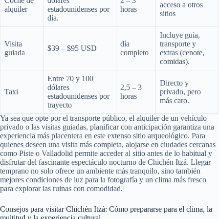
Coche de
dólares
2 – 3
acceso a otros
alquiler
estadounidenses por
horas
sitios
día.
Incluye guía,
Visita
día
transporte y
$39 – $95 USD
guiada
completo
extras (cenote,
comidas).
Entre 70 y 100
Directo y
dólares
2,5 – 3
Taxi
privado, pero
estadounidenses por
horas
más caro.
trayecto
Ya sea que opte por el transporte público, el alquiler de un vehículo
privado o las visitas guiadas, planificar con anticipación garantiza una
experiencia más placentera en este extenso sitio arqueológico. Para
quienes deseen una visita más completa, alojarse en ciudades cercanas
como Piste o Valladolid permite acceder al sitio antes de lo habitual y
disfrutar del fascinante espectáculo nocturno de Chichén Itzá. Llegar
temprano no solo ofrece un ambiente más tranquilo, sino también
mejores condiciones de luz para la fotografía y un clima más fresco
para explorar las ruinas con comodidad.
Consejos para visitar Chichén Itzá: Cómo prepararse para el clima, la
multitud y la experiencia cultural.