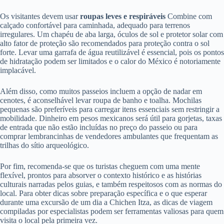
Os visitantes devem usar
roupas leves e respiráveis
Combine com
calçado confortável para caminhada, adequado para terrenos
irregulares. Um chapéu de aba larga, óculos de sol e protetor solar com
alto fator de proteção são recomendados para proteção contra o sol
forte. Levar uma garrafa de água reutilizável é essencial, pois os pontos
de hidratação podem ser limitados e o calor do México é notoriamente
implacável.
Além disso, como muitos passeios incluem a opção de nadar em
cenotes, é aconselhável levar roupa de banho e toalha. Mochilas
pequenas são preferíveis para carregar itens essenciais sem restringir a
mobilidade. Dinheiro em pesos mexicanos será útil para gorjetas, taxas
de entrada que não estão incluídas no preço do passeio ou para
comprar lembrancinhas de vendedores ambulantes que frequentam as
trilhas do sítio arqueológico.
Por fim, recomenda-se que os turistas cheguem com uma mente
flexível, prontos para absorver o contexto histórico e as histórias
culturais narradas pelos guias, e também respeitosos com as normas do
local. Para obter dicas sobre preparação específica e o que esperar
durante uma excursão de um dia a Chichen Itza, as dicas de viagem
compiladas por especialistas podem ser ferramentas valiosas para quem
visita o local pela primeira vez.