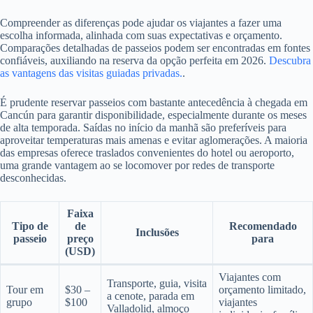
Compreender as diferenças pode ajudar os viajantes a fazer uma
escolha informada, alinhada com suas expectativas e orçamento.
Comparações detalhadas de passeios podem ser encontradas em fontes
confiáveis, auxiliando na reserva da opção perfeita em 2026.
Descubra
as vantagens das visitas guiadas privadas.
.
É prudente reservar passeios com bastante antecedência à chegada em
Cancún para garantir disponibilidade, especialmente durante os meses
de alta temporada. Saídas no início da manhã são preferíveis para
aproveitar temperaturas mais amenas e evitar aglomerações. A maioria
das empresas oferece traslados convenientes do hotel ou aeroporto,
uma grande vantagem ao se locomover por redes de transporte
desconhecidas.
Faixa
Tipo de
de
Recomendado
Inclusões
passeio
preço
para
(USD)
Viajantes com
Transporte, guia, visita
Tour em
$30 –
orçamento limitado,
a cenote, parada em
grupo
$100
viajantes
Valladolid, almoço