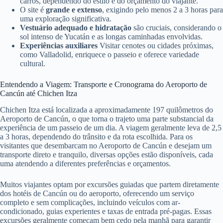
carros, dependendo do estilo e do orçamento do viajante.
O site é
grande e extenso
, exigindo pelo menos 2 a 3 horas para
uma exploração significativa.
Vestuário adequado e hidratação
são cruciais, considerando o
sol intenso de Yucatán e as longas caminhadas envolvidas.
Experiências auxiliares
Visitar cenotes ou cidades próximas,
como Valladolid, enriquece o passeio e oferece variedade
cultural.
Entendendo a Viagem: Transporte e Cronograma do Aeroporto de
Cancún até Chichen Itza
Chichen Itza está localizada a aproximadamente 197 quilômetros do
Aeroporto de Cancún, o que torna o trajeto uma parte substancial da
experiência de um passeio de um dia. A viagem geralmente leva de 2,5
a 3 horas, dependendo do trânsito e da rota escolhida. Para os
visitantes que desembarcam no Aeroporto de Cancún e desejam um
transporte direto e tranquilo, diversas opções estão disponíveis, cada
uma atendendo a diferentes preferências e orçamentos.
Muitos viajantes optam por excursões guiadas que partem diretamente
dos hotéis de Cancún ou do aeroporto, oferecendo um serviço
completo e sem complicações, incluindo veículos com ar-
condicionado, guias experientes e taxas de entrada pré-pagas. Essas
excursões geralmente começam bem cedo pela manhã para garantir