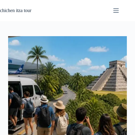
Pular
para
chichen itza tour
o
conteúdo