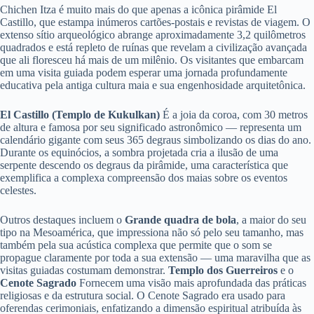
Chichen Itza é muito mais do que apenas a icônica pirâmide El
Castillo, que estampa inúmeros cartões-postais e revistas de viagem. O
extenso sítio arqueológico abrange aproximadamente 3,2 quilômetros
quadrados e está repleto de ruínas que revelam a civilização avançada
que ali floresceu há mais de um milênio. Os visitantes que embarcam
em uma visita guiada podem esperar uma jornada profundamente
educativa pela antiga cultura maia e sua engenhosidade arquitetônica.
El Castillo (Templo de Kukulkan)
É a joia da coroa, com 30 metros
de altura e famosa por seu significado astronômico — representa um
calendário gigante com seus 365 degraus simbolizando os dias do ano.
Durante os equinócios, a sombra projetada cria a ilusão de uma
serpente descendo os degraus da pirâmide, uma característica que
exemplifica a complexa compreensão dos maias sobre os eventos
celestes.
Outros destaques incluem o
Grande quadra de bola
, a maior do seu
tipo na Mesoamérica, que impressiona não só pelo seu tamanho, mas
também pela sua acústica complexa que permite que o som se
propague claramente por toda a sua extensão — uma maravilha que as
visitas guiadas costumam demonstrar.
Templo dos Guerreiros
e o
Cenote Sagrado
Fornecem uma visão mais aprofundada das práticas
religiosas e da estrutura social. O Cenote Sagrado era usado para
oferendas cerimoniais, enfatizando a dimensão espiritual atribuída às