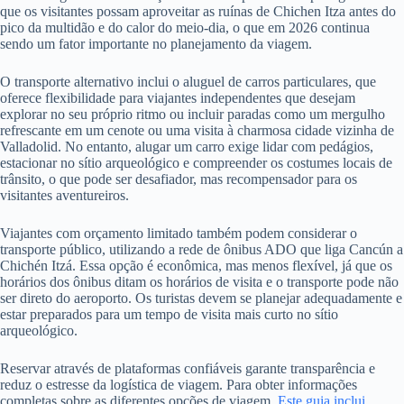
que os visitantes possam aproveitar as ruínas de Chichen Itza antes do
pico da multidão e do calor do meio-dia, o que em 2026 continua
sendo um fator importante no planejamento da viagem.
O transporte alternativo inclui o aluguel de carros particulares, que
oferece flexibilidade para viajantes independentes que desejam
explorar no seu próprio ritmo ou incluir paradas como um mergulho
refrescante em um cenote ou uma visita à charmosa cidade vizinha de
Valladolid. No entanto, alugar um carro exige lidar com pedágios,
estacionar no sítio arqueológico e compreender os costumes locais de
trânsito, o que pode ser desafiador, mas recompensador para os
visitantes aventureiros.
Viajantes com orçamento limitado também podem considerar o
transporte público, utilizando a rede de ônibus ADO que liga Cancún a
Chichén Itzá. Essa opção é econômica, mas menos flexível, já que os
horários dos ônibus ditam os horários de visita e o transporte pode não
ser direto do aeroporto. Os turistas devem se planejar adequadamente e
estar preparados para um tempo de visita mais curto no sítio
arqueológico.
Reservar através de plataformas confiáveis ​​garante transparência e
reduz o estresse da logística de viagem. Para obter informações
completas sobre as diferentes opções de viagem,
Este guia inclui