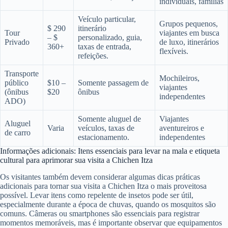
individuais, famílias
Veículo particular,
Grupos pequenos,
$ 290
itinerário
Tour
viajantes em busca
– $
personalizado, guia,
Privado
de luxo, itinerários
360+
taxas de entrada,
flexíveis.
refeições.
Transporte
Mochileiros,
público
$10 –
Somente passagem de
viajantes
(ônibus
$20
ônibus
independentes
ADO)
Somente aluguel de
Viajantes
Aluguel
Varia
veículos, taxas de
aventureiros e
de carro
estacionamento.
independentes
Informações adicionais: Itens essenciais para levar na mala e etiqueta
cultural para aprimorar sua visita a Chichen Itza
Os visitantes também devem considerar algumas dicas práticas
adicionais para tornar sua visita a Chichen Itza o mais proveitosa
possível. Levar itens como repelente de insetos pode ser útil,
especialmente durante a época de chuvas, quando os mosquitos são
comuns. Câmeras ou smartphones são essenciais para registrar
momentos memoráveis, mas é importante observar que equipamentos