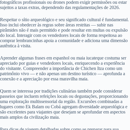
fotográficos profissionais ou drones podem exigir permissões ou estar
sujeitos a taxas extras, dependendo das regulamentações de 2026.
Respeitar o sítio arqueológico e seu significado cultural é fundamental.
Isso inclui obedecer às regras sobre áreas restritas — subir nas
pirâmides não é mais permitido e pode resultar em multas ou expulsão
do local. Interagir com os vendedores locais de forma respeitosa ao
comprar lembrancinhas apoia a comunidade e adiciona uma dimensão
autêntica à visita.
Aprender algumas frases em espanhol ou maia iucateque costuma ser
apreciado por guias e vendedores locais, enriquecendo a experiência
do visitante. Compreender a importância de Chichen Itza como um
patrimônio vivo — e não apenas um destino turístico — aprofunda a
conexão e a apreciação por essa maravilha maia.
Quem se interessa por tradições culinárias também pode considerar
passeios que incluem refeições locais ou degustações, proporcionando
uma exploração multissensorial da região. Excursões combinadas a
lugares como Ek Balam ou Cobá agregam diversidade arqueológica e
são excelentes para viajantes que desejam se aprofundar em aspectos
mais amplos da civilização maia.
Para dicas de viagem detalhadas sobre como se preparar para sua