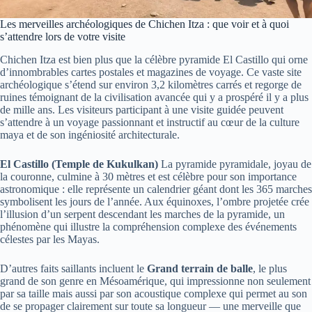
Les merveilles archéologiques de Chichen Itza : que voir et à quoi
s’attendre lors de votre visite
Chichen Itza est bien plus que la célèbre pyramide El Castillo qui orne
d’innombrables cartes postales et magazines de voyage. Ce vaste site
archéologique s’étend sur environ 3,2 kilomètres carrés et regorge de
ruines témoignant de la civilisation avancée qui y a prospéré il y a plus
de mille ans. Les visiteurs participant à une visite guidée peuvent
s’attendre à un voyage passionnant et instructif au cœur de la culture
maya et de son ingéniosité architecturale.
El Castillo (Temple de Kukulkan)
La pyramide pyramidale, joyau de
la couronne, culmine à 30 mètres et est célèbre pour son importance
astronomique : elle représente un calendrier géant dont les 365 marches
symbolisent les jours de l’année. Aux équinoxes, l’ombre projetée crée
l’illusion d’un serpent descendant les marches de la pyramide, un
phénomène qui illustre la compréhension complexe des événements
célestes par les Mayas.
D’autres faits saillants incluent le
Grand terrain de balle
, le plus
grand de son genre en Mésoamérique, qui impressionne non seulement
par sa taille mais aussi par son acoustique complexe qui permet au son
de se propager clairement sur toute sa longueur — une merveille que