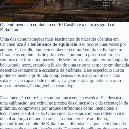
Os fenômenos do equinócio em El Castillo e a dança sagrada de
Kukulkán
Uma das demonstrações mais fascinantes de maestria cósmica em
Chichen Itza é a
fenômenos do equinócio
Isso ocorre duas vezes por
ano em El Castillo, também conhecido como Templo de Kukulkán.
Durante os equinócios de primavera e outono, o pôr do sol projeta
sombras que formam uma série de sete formas triangulares ao longo da
balaustrada norte, criando a ilusão de uma enorme serpente emplumada
descendo lentamente a escadaria da pirâmide. Esse espetáculo ilustra
poderosamente a profunda compreensão dos maias sobre os ciclos
solares e sua capacidade de utilizar a geometria arquitetônica como
uma representação tangível da cosmologia.
Essa interação entre luz e sombra transcende a estética. Ela destaca
uma calibração incrivelmente precisa das dimensões e da orientação da
pirâmide, comprovada por arqueoastrônomos como intencional e
tecnicamente sofisticada. O movimento dessas sombras reflete o ciclo
do sol ao longo do ano e conecta o reino terrestre ao divino,
personificando o mito de Kukulkán, a divindade serpente emplumada
reverenciada pela civilização maia. Dezenas de milhares de pessoas se