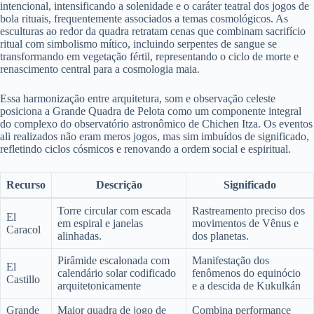
intencional, intensificando a solenidade e o caráter teatral dos jogos de
bola rituais, frequentemente associados a temas cosmológicos. As
esculturas ao redor da quadra retratam cenas que combinam sacrifício
ritual com simbolismo mítico, incluindo serpentes de sangue se
transformando em vegetação fértil, representando o ciclo de morte e
renascimento central para a cosmologia maia.
Essa harmonização entre arquitetura, som e observação celeste
posiciona a Grande Quadra de Pelota como um componente integral
do complexo do observatório astronômico de Chichen Itza. Os eventos
ali realizados não eram meros jogos, mas sim imbuídos de significado,
refletindo ciclos cósmicos e renovando a ordem social e espiritual.
Recurso
Descrição
Significado
Torre circular com escada
Rastreamento preciso dos
El
em espiral e janelas
movimentos de Vênus e
Caracol
alinhadas.
dos planetas.
Pirâmide escalonada com
Manifestação dos
El
calendário solar codificado
fenômenos do equinócio
Castillo
arquitetonicamente
e a descida de Kukulkán
Grande
Maior quadra de jogo de
Combina performance