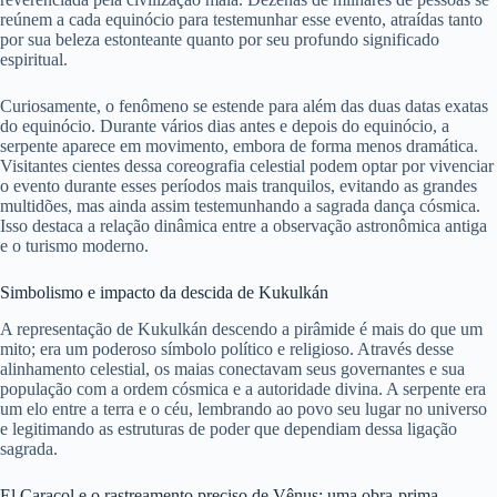
reúnem a cada equinócio para testemunhar esse evento, atraídas tanto
por sua beleza estonteante quanto por seu profundo significado
espiritual.
Curiosamente, o fenômeno se estende para além das duas datas exatas
do equinócio. Durante vários dias antes e depois do equinócio, a
serpente aparece em movimento, embora de forma menos dramática.
Visitantes cientes dessa coreografia celestial podem optar por vivenciar
o evento durante esses períodos mais tranquilos, evitando as grandes
multidões, mas ainda assim testemunhando a sagrada dança cósmica.
Isso destaca a relação dinâmica entre a observação astronômica antiga
e o turismo moderno.
Simbolismo e impacto da descida de Kukulkán
A representação de Kukulkán descendo a pirâmide é mais do que um
mito; era um poderoso símbolo político e religioso. Através desse
alinhamento celestial, os maias conectavam seus governantes e sua
população com a ordem cósmica e a autoridade divina. A serpente era
um elo entre a terra e o céu, lembrando ao povo seu lugar no universo
e legitimando as estruturas de poder que dependiam dessa ligação
sagrada.
El Caracol e o rastreamento preciso de Vênus: uma obra-prima