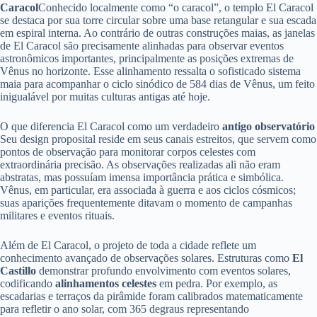
Caracol
Conhecido localmente como “o caracol”, o templo El Caracol
se destaca por sua torre circular sobre uma base retangular e sua escada
em espiral interna. Ao contrário de outras construções maias, as janelas
de El Caracol são precisamente alinhadas para observar eventos
astronômicos importantes, principalmente as posições extremas de
Vênus no horizonte. Esse alinhamento ressalta o sofisticado sistema
maia para acompanhar o ciclo sinódico de 584 dias de Vênus, um feito
inigualável por muitas culturas antigas até hoje.
O que diferencia El Caracol como um verdadeiro
antigo observatório
Seu design proposital reside em seus canais estreitos, que servem como
pontos de observação para monitorar corpos celestes com
extraordinária precisão. As observações realizadas ali não eram
abstratas, mas possuíam imensa importância prática e simbólica.
Vênus, em particular, era associada à guerra e aos ciclos cósmicos;
suas aparições frequentemente ditavam o momento de campanhas
militares e eventos rituais.
Além de El Caracol, o projeto de toda a cidade reflete um
conhecimento avançado de observações solares. Estruturas como
El
Castillo
demonstrar profundo envolvimento com eventos solares,
codificando
alinhamentos celestes
em pedra. Por exemplo, as
escadarias e terraços da pirâmide foram calibrados matematicamente
para refletir o ano solar, com 365 degraus representando