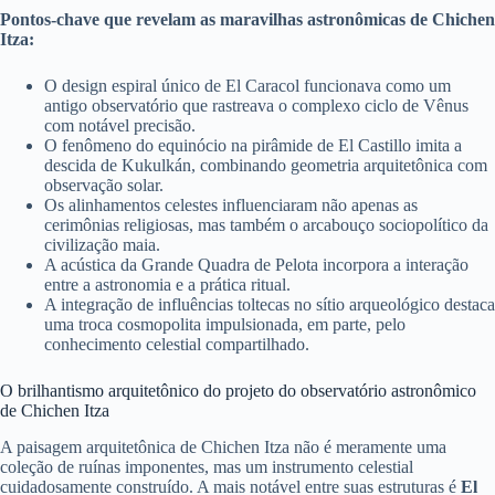
Pontos-chave que revelam as maravilhas astronômicas de Chichen
Itza:
O design espiral único de El Caracol funcionava como um
antigo observatório que rastreava o complexo ciclo de Vênus
com notável precisão.
O fenômeno do equinócio na pirâmide de El Castillo imita a
descida de Kukulkán, combinando geometria arquitetônica com
observação solar.
Os alinhamentos celestes influenciaram não apenas as
cerimônias religiosas, mas também o arcabouço sociopolítico da
civilização maia.
A acústica da Grande Quadra de Pelota incorpora a interação
entre a astronomia e a prática ritual.
A integração de influências toltecas no sítio arqueológico destaca
uma troca cosmopolita impulsionada, em parte, pelo
conhecimento celestial compartilhado.
O brilhantismo arquitetônico do projeto do observatório astronômico
de Chichen Itza
A paisagem arquitetônica de Chichen Itza não é meramente uma
coleção de ruínas imponentes, mas um instrumento celestial
cuidadosamente construído. A mais notável entre suas estruturas é
El