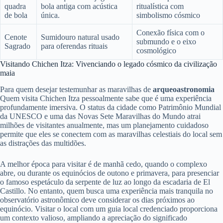
quadra
bola antiga com acústica
ritualística com
de bola
única.
simbolismo cósmico
Conexão física com o
Cenote
Sumidouro natural usado
submundo e o eixo
Sagrado
para oferendas rituais
cosmológico
Visitando Chichen Itza: Vivenciando o legado cósmico da civilização
maia
Para quem desejar testemunhar as maravilhas de
arqueoastronomia
Quem visita Chichen Itza pessoalmente sabe que é uma experiência
profundamente imersiva. O status da cidade como Patrimônio Mundial
da UNESCO e uma das Novas Sete Maravilhas do Mundo atrai
milhões de visitantes anualmente, mas um planejamento cuidadoso
permite que eles se conectem com as maravilhas celestiais do local sem
as distrações das multidões.
A melhor época para visitar é de manhã cedo, quando o complexo
abre, ou durante os equinócios de outono e primavera, para presenciar
o famoso espetáculo da serpente de luz ao longo da escadaria de El
Castillo. No entanto, quem busca uma experiência mais tranquila no
observatório astronômico deve considerar os dias próximos ao
equinócio. Visitar o local com um guia local credenciado proporciona
um contexto valioso, ampliando a apreciação do significado