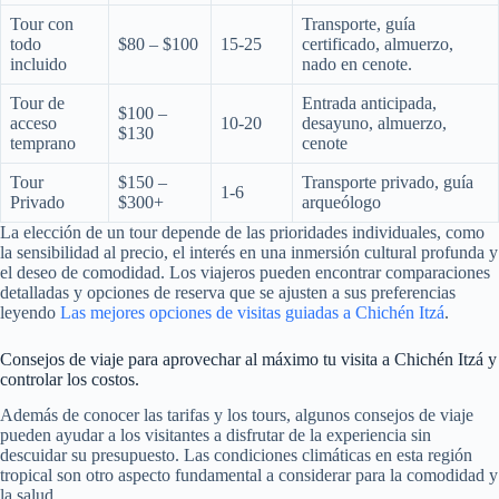
Tour con
Transporte, guía
todo
$80 – $100
15-25
certificado, almuerzo,
incluido
nado en cenote.
Tour de
Entrada anticipada,
$100 –
acceso
10-20
desayuno, almuerzo,
$130
temprano
cenote
Tour
$150 –
Transporte privado, guía
1-6
Privado
$300+
arqueólogo
La elección de un tour depende de las prioridades individuales, como
la sensibilidad al precio, el interés en una inmersión cultural profunda y
el deseo de comodidad. Los viajeros pueden encontrar comparaciones
detalladas y opciones de reserva que se ajusten a sus preferencias
leyendo
Las mejores opciones de visitas guiadas a Chichén Itzá
.
Consejos de viaje para aprovechar al máximo tu visita a Chichén Itzá y
controlar los costos.
Además de conocer las tarifas y los tours, algunos consejos de viaje
pueden ayudar a los visitantes a disfrutar de la experiencia sin
descuidar su presupuesto. Las condiciones climáticas en esta región
tropical son otro aspecto fundamental a considerar para la comodidad y
la salud.